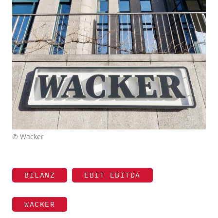
© Wacker
BILANZ
EBIT EBITDA
WACKER