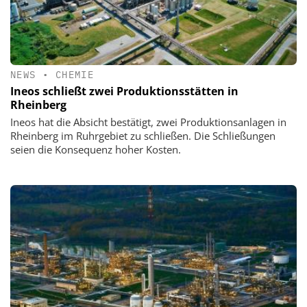
NEWS
•
CHEMIE
Ineos schließt zwei Produktionsstätten in
Rheinberg
Ineos hat die Absicht bestätigt, zwei Produktionsanlagen in
Rheinberg im Ruhrgebiet zu schließen. Die Schließungen
seien die Konsequenz hoher Kosten.