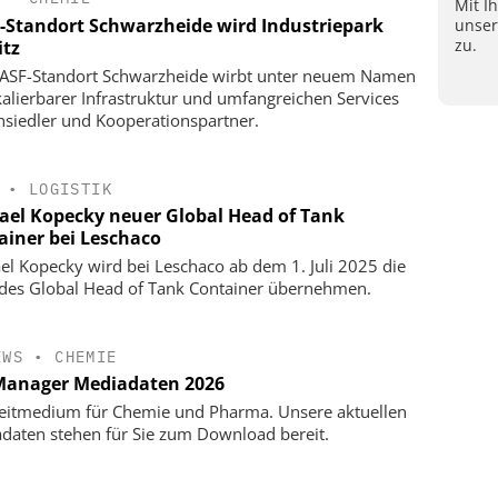
Mit I
-Standort Schwarzheide wird Industriepark
unse
zu.
itz
ASF-Standort Schwarzheide wirbt unter neuem Namen
kalierbarer Infrastruktur und umfangreichen Services
siedler und Kooperationspartner.
•
LOGISTIK
ael Kopecky neuer Global Head of Tank
ainer bei Leschaco
el Kopecky wird bei Leschaco ab dem 1. Juli 2025 die
 des Global Head of Tank Container übernehmen.
EWS
•
CHEMIE
anager Mediadaten 2026
eitmedium für Chemie und Pharma. Unsere aktuellen
daten stehen für Sie zum Download bereit.