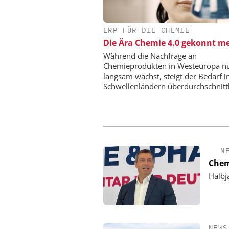
ERP FÜR DIE CHEMIE
DIPL.-ING. WILHELM SC
Die Ära Chemie 4.0 gekonnt me
Skalierbar vom Labor
Produktion
Während die Nachfrage an
Chemieprodukten in Westeuropa n
langsam wächst, steigt der Bedarf i
Schwellenländern überdurchschnittl
N
Chem
Halbj
NEWS