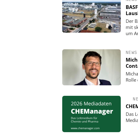
BASF
Laus
Der B
mit s
um An
NEWS
Mich
Cont
Micha
Rolle
N
CHEM
Das L
Media