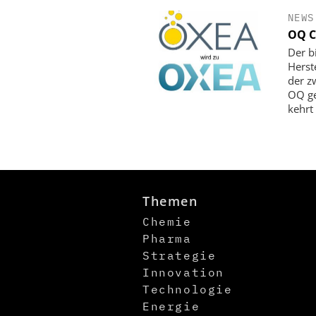
NEWS
OQ C
Der b
Herst
der z
OQ ge
kehrt
Themen
Chemie
Pharma
Strategie
Innovation
Technologie
Energie