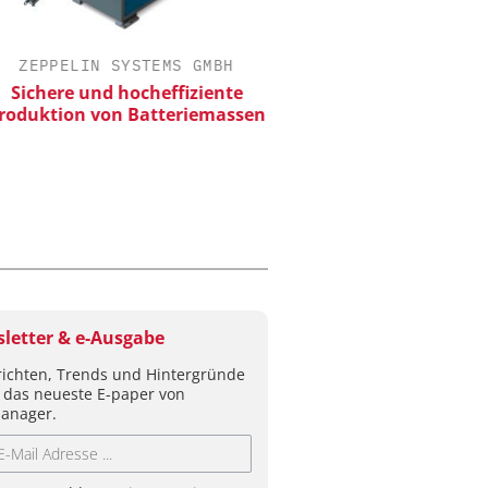
ZEPPELIN SYSTEMS GMBH
EPAL DEUTSCHLAND
ichere und hocheffiziente
EPAL CP-Palett
duktion von Batteriemassen
Qualitätsgesicherter Sta
Chemielogistik von h
morgen
letter & e-Ausgabe
ichten, Trends und Hintergründe
 das neueste E-paper von
anager.