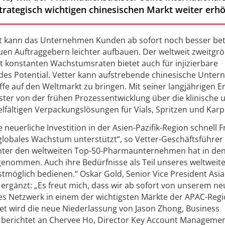
trategisch wichtigen chinesischen Markt weiter erh
rt kann das Unternehmen Kunden ab sofort noch besser be
en Auftraggebern leichter aufbauen. Der weltweit zweitgr
konstanten Wachstumsraten bietet auch für injizierbare
ndes Potential. Vetter kann aufstrebende chinesische Unte
ffe auf den Weltmarkt zu bringen. Mit seiner langjährigen E
ster von der frühen Prozessentwicklung über die klinische 
elfältigen Verpackungslösungen für Vials, Spritzen und Karp
 neuerliche Investition in der Asien-Pazifik-Region schnell 
globales Wachstum unterstützt“, so Vetter-Geschäftsführer
 unter den weltweiten Top-50-Pharmaunternehmen hat in de
enommen. Auch ihre Bedürfnisse als Teil unseres weltweit
öglich bedienen.“ Oskar Gold, Senior Vice President Asia
 ergänzt: „Es freut mich, dass wir ab sofort von unserem n
les Netzwerk in einem der wichtigsten Märkte der APAC-Reg
et wird die neue Niederlassung von Jason Zhong, Business
berichtet an Chervee Ho, Director Key Account Managemen