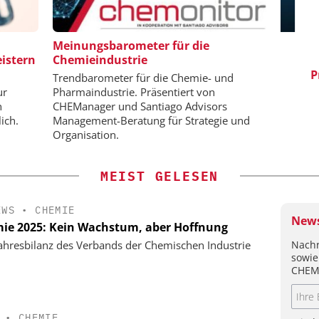
HMIDT GMBH
SAS INSTITUTE GMBH / JMP
Meinungsbarometer für die
SOFTWARE
istern
Chemieindustrie
 bis zur
S
Pro
Visualisierung von Daten für
Trendbarometer für die Chemie- und
wissenschaftliche Erkenntnisse
ur
Pharmaindustrie. Präsentiert von
n
CHEManager und Santiago Advisors
ich.
Management-Beratung für Strategie und
Organisation.
MEIST GELESEN
EWS
•
CHEMIE
News
ie 2025: Kein Wachstum, aber Hoffnung
Nachr
ahresbilanz des Verbands der Chemischen Industrie
sowie
CHEM
•
CHEMIE