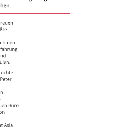
öhen.
treuen
ößte
rnehmen
rfahrung
und
ulen.
Früchte
 Peter
n
en
-
euen Büro
ion
t Asia