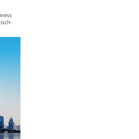
iness
tisch-