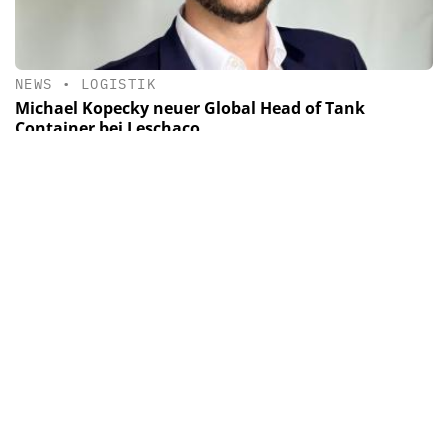
NEWS
•
LOGISTIK
Michael Kopecky neuer Global Head of Tank
Container bei Leschaco
Michael Kopecky wird bei Leschaco ab dem 1. Juli 2025 die
Rolle des Global Head of Tank Container übernehmen.
Newsletter & e-Ausgabe
Nachrichten, Trends und Hintergründe sowie das
neueste E-paper von CHEManager.
Mit Ihrer Anmeldung stimmen Sie unseren
Datenschutz-
Bestimmungen
zu.
ABSENDEN