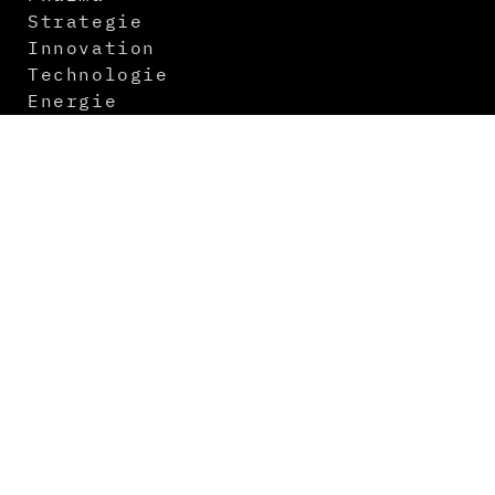
Strategie
Innovation
Technologie
Energie
Digitalisierung
Logistik
Newsletter
Kontakt
Über uns
Mediadaten
Abo
Impressum
Datenschutz
AGB
Themenvorschau