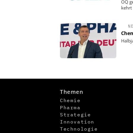
OQ ge
kehrt
N
Chem
Halbj
Themen
Chemie
Pharma
Strategie
Innovation
Technologie