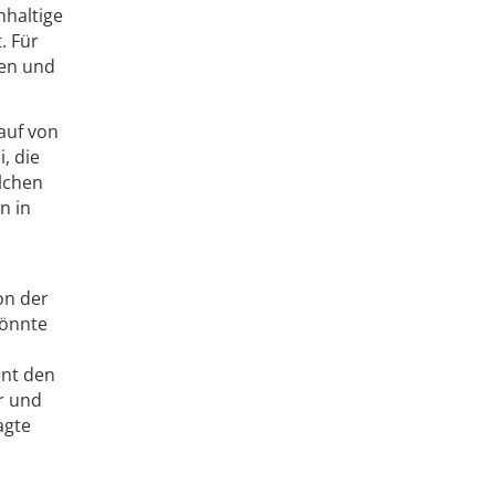
hhaltige
. Für
ken und
auf von
, die
elchen
n in
on der
könnte
ent den
r und
agte