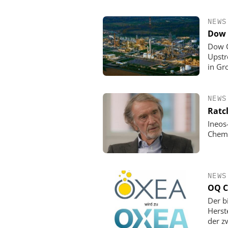
NEWS
Dow 
Dow C
Upstr
in Gr
NEWS
Ratc
Ineos
Chemi
NEWS
OQ C
Der b
Herst
der z