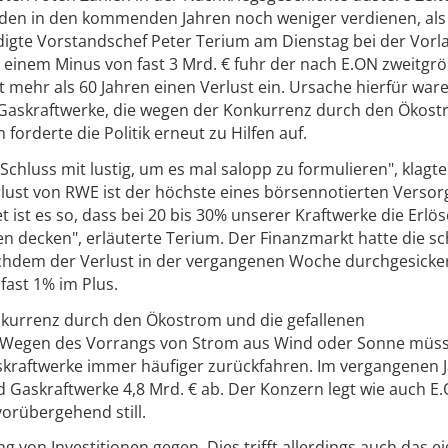
den in den kommenden Jahren noch weniger verdienen, als
digte Vorstandschef Peter Terium am Dienstag bei der Vorl
t einem Minus von fast 3 Mrd. € fuhr der nach E.ON zweitgr
t mehr als 60 Jahren einen Verlust ein. Ursache hierfür wa
Gaskraftwerke, die wegen der Konkurrenz durch den Ökos
 forderte die Politik erneut zu Hilfen auf.
Schluss mit lustig, um es mal salopp zu formulieren", klagte
lust von RWE ist der höchste eines börsennotierten Versor
ist es so, dass bei 20 bis 30% unserer Kraftwerke die Erlös
n decken", erläuterte Terium. Der Finanzmarkt hatte die s
achdem der Verlust in der vergangenen Woche durchgesicker
fast 1% im Plus.
kurrenz durch den Ökostrom und die gefallenen
 Wegen des Vorrangs von Strom aus Wind oder Sonne müsse
skraftwerke immer häufiger zurückfahren. Im vergangenen 
d Gaskraftwerke 4,8 Mrd. € ab. Der Konzern legt wie auch E
orübergehend still.
 von Investitionen gegen. Dies trifft allerdings auch das e