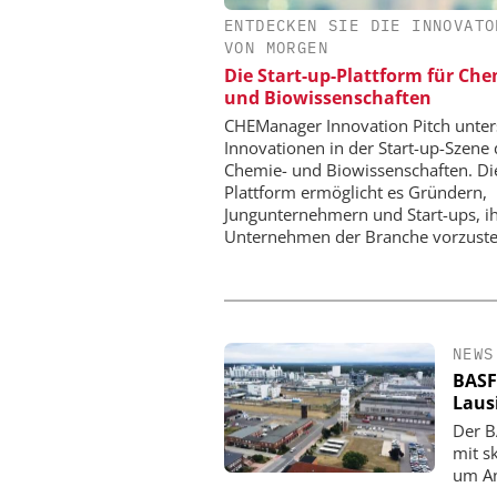
ENTDECKEN SIE DIE INNOVATO
SAS INSTITUTE GMB
VON MORGEN
SOFTWARE
Die Start-up-Plattform für Ch
Visualisierung von D
und Biowissenschaften
wissenschaftliche Erk
CHEManager Innovation Pitch unter
Innovationen in der Start-up-Szene 
Chemie- und Biowissenschaften. Di
Plattform ermöglicht es Gründern,
Jungunternehmern und Start-ups, i
Unternehmen der Branche vorzuste
NEWS
BASF
Laus
Der B
mit s
um An