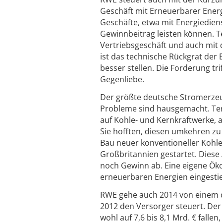
Geschäft mit Erneuerbarer Energ
Geschäfte, etwa mit Energiedien
Gewinnbeitrag leisten können. T
Vertriebsgeschäft und auch mit 
ist das technische Rückgrat der 
besser stellen. Die Forderung tr
Gegenliebe.
Der größte deutsche Stromerzeug
Probleme sind hausgemacht. Te
auf Kohle- und Kernkraftwerke, 
Sie hofften, diesen umkehren z
Bau neuer konventioneller Kohl
Großbritannien gestartet. Dies
noch Gewinn ab. Eine eigene Öko
erneuerbaren Energien eingestieg
RWE gehe auch 2014 von einem d
2012 den Versorger steuert. De
wohl auf 7,6 bis 8,1 Mrd. € fall