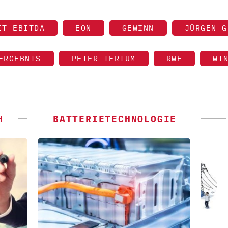
IT EBITDA
EON
GEWINN
JÜRGEN G
ERGEBNIS
PETER TERIUM
RWE
WI
H
BATTERIETECHNOLOGIE