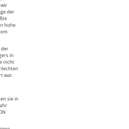
 wir
age der
ößte
ren hohe
trom
 der
gers in
e nicht
chlechten
t war.
n sie in
Jahr
.ON
igene