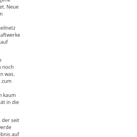
et. Neue
en
eilnetz
raftwerke
 auf
e
n noch
en was.
m zum
d
om kaum
t in die
der seit
werde
ebnis auf