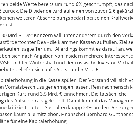
 waren beide Werte bereits um rund 6% geschrumpft, das nac
€ zurück. Die Dividende wird auf einen von zuvor 2 € gekürzt
 keinen weiteren Abschreibungsbedarf bei seinen Kraftwer
erlust.
30 Mrd. €. Der Konzern will unter anderem durch den Verk
asfördertochter Dea - die klammen Kassen auffüllen. Ziel sei
verkaufen, sagte Terium. "Allerdings kommt es darauf an, w
haben sich nach Angaben von Insidern mehrere Interessente
BASF-Tochter Wintershall und der russische Investor Michail
bote beliefen sich auf 3,5 bis rund 5 Mrd. €.
pitalerhöhung in die Kasse spülen. Der Vorstand will sich v
n Vorratsbeschluss genehmigen lassen. Rein rechnerisch 
igen Kurs rund 3,5 Mrd. € einnehmen. Die tatsächliche
ng des Aufsichtsrats geknüpft. Damit kommt das Managem
e kritisiert hatten. Sie halten knapp 24% an dem Versorge
ssen kaum alle mitziehen. Finanzchef Bernhard Günther s
läne für eine Kapitalerhöhung.