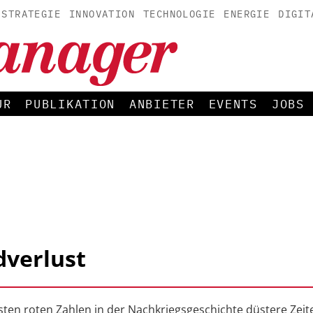
STRATEGIE
INNOVATION
TECHNOLOGIE
ENERGIE
DIGIT
UR
PUBLIKATION
ANBIETER
EVENTS
JOBS
verlust
ten roten Zahlen in der Nachkriegsgeschichte düstere Zeit