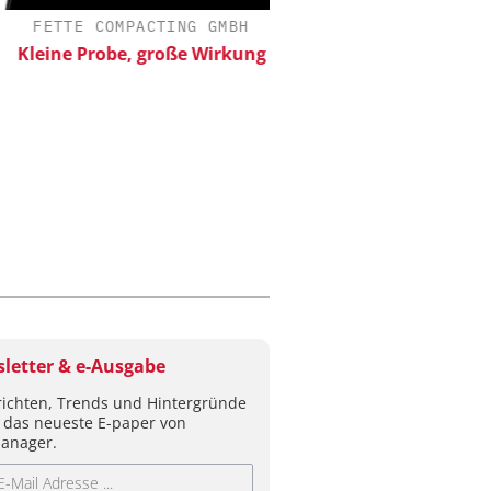
FETTE COMPACTING GMBH
ALEXANDER THAMM
eine Probe, große Wirkung
Der neue Katalys
letter & e-Ausgabe
ichten, Trends und Hintergründe
 das neueste E-paper von
anager.