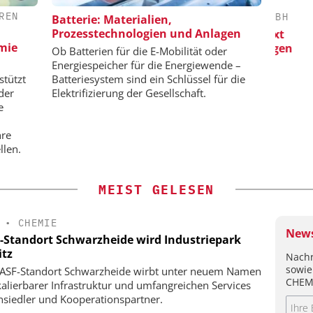
REN
H / JMP
CHEMANAGER C/O WILEY-VCH GMBH
Batterie: Materialien,
Prozesstechnologien und Anlagen
Veranstaltungssponsoring: Next
Kl
emie
Generation Batteries and Hydrogen
aten für
Ob Batterien für die E-Mobilität oder
enntnisse
Energiespeicher für die Energiewende –
stützt
Batteriesystem sind ein Schlüssel für die
der
Elektrifizierung der Gesellschaft.
e
hre
llen.
MEIST GELESEN
•
CHEMIE
News
-Standort Schwarzheide wird Industriepark
itz
Nachr
sowie
ASF-Standort Schwarzheide wirbt unter neuem Namen
CHEM
kalierbarer Infrastruktur und umfangreichen Services
siedler und Kooperationspartner.