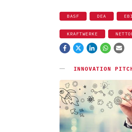
BASF
DEA
EB
KRAFTWERKE
NETTO
INNOVATION PITC