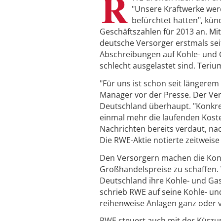
R
"Unsere Kraftwerke wer
befürchtet hatten", kün
Geschäftszahlen für 2013 an. Mi
deutsche Versorger erstmals sei
Abschreibungen auf Kohle- und 
schlecht ausgelastet sind. Terium
"Für uns ist schon seit längerem 
Manager vor der Presse. Der Ver
Deutschland überhaupt. "Konkret 
einmal mehr die laufenden Koste
Nachrichten bereits verdaut, n
Die RWE-Aktie notierte zeitweise 
Den Versorgern machen die Kon
Großhandelspreise zu schaffen.
Deutschland ihre Kohle- und Ga
schrieb RWE auf seine Kohle- un
reihenweise Anlagen ganz oder v
RWE steuert auch mit der Kürzung