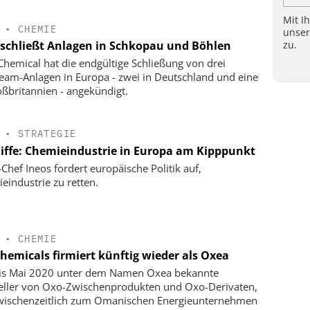
Mit I
•
CHEMIE
unse
zu.
schließt Anlagen in Schkopau und Böhlen
hemical hat die endgültige Schließung von drei
eam-Anlagen in Europa - zwei in Deutschland und eine
oßbritannien - angekündigt.
•
STRATEGIE
liffe: Chemieindustrie in Europa am Kipppunkt
-Chef Ineos fordert europäische Politik auf,
eindustrie zu retten.
•
CHEMIE
hemicals firmiert künftig wieder als Oxea
is Mai 2020 unter dem Namen Oxea bekannte
eller von Oxo-Zwischenprodukten und Oxo-Derivaten,
wischenzeitlich zum Omanischen Energieunternehmen