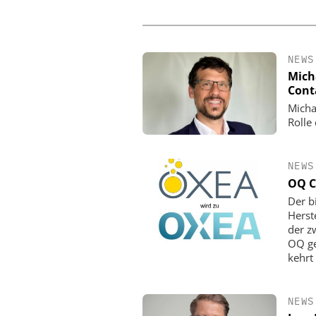
NEWS
Mich
Cont
Micha
Rolle
NEWS
OQ C
Der b
Herst
der z
OQ ge
kehrt
NEWS