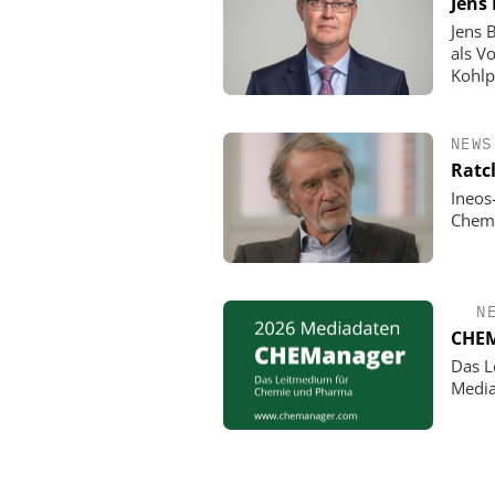
Jens
Jens 
als V
Kohlp
NEWS
Ratc
Ineos
Chemi
N
CHEM
Das L
Media