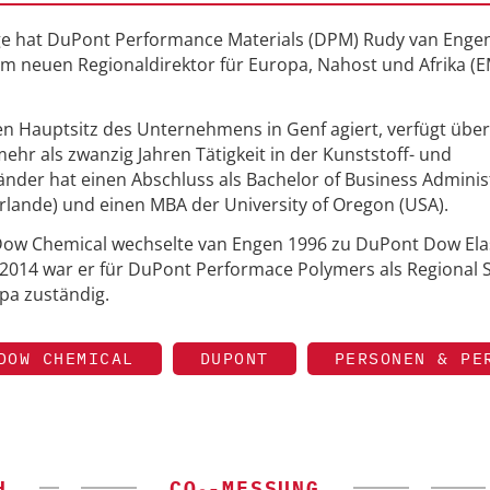
ge hat DuPont Performance Materials (DPM) Rudy van Enge
um neuen Regionaldirektor für Europa, Nahost und Afrika (
n Hauptsitz des Unternehmens in Genf agiert, verfügt über
hr als zwanzig Jahren Tätigkeit in der Kunststoff- und
änder hat einen Abschluss als Bachelor of Business Adminis
rlande) und einen MBA der University of Oregon (USA).
 Dow Chemical wechselte van Engen 1996 zu DuPont Dow El
 2014 war er für DuPont Performace Polymers als Regional 
pa zuständig.
DOW CHEMICAL
DUPONT
PERSONEN & PE
H
CO₂-MESSUNG