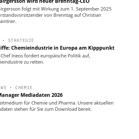
 Birgersson wird neuer Brenntag-CEO
Birgersson folgt mit Wirkung zum 1. September 2025
orstandsvorsitzender von Brenntag auf Christian
aintner.
•
STRATEGIE
liffe: Chemieindustrie in Europa am Kipppunkt
-Chef Ineos fordert europäische Politik auf,
eindustrie zu retten.
EWS
•
CHEMIE
anager Mediadaten 2026
eitmedium für Chemie und Pharma. Unsere aktuellen
daten stehen für Sie zum Download bereit.