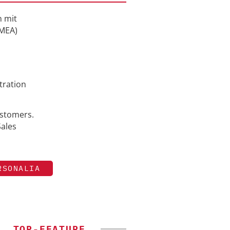
n mit
EMEA)
tration
astomers.
Sales
RSONALIA
TOP-FEATURE