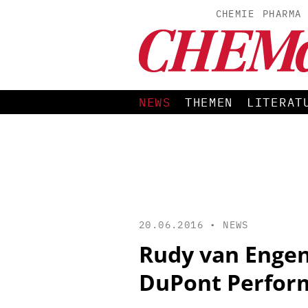
CHEMIE
PHARMA
NEWS
THEMEN
LITERAT
20.06.2016 •
NEWS
Rudy van Engen
DuPont Perfor