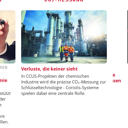
REN
D E.V.
ZEPPELIN SYSTEMS GMBH
S
Verluste, die keiner sieht
en:
Sichere und hocheffiziente
In CCUS-Projekten der chemischen
emie
ndard für die
Produktion von Batteriemassen
V
Industrie wird die präzise CO₂-Messung zur
heute und
wi
Schlüsseltechnologie - Coriolis-Systeme
stützt
spielen dabei eine zentrale Rolle.
der
e
hre
llen.