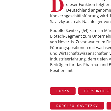
D
dieser Funktion folgt e
Deutschland angenomme
Konzerngeschäftsführung wird. D
Savitzky auch als Nachfolger von
Rodolfo Savitzky (54) kam im Mä
Biotech-Segment zum Unternehmen
von Novartis. Zuvor war er im F
Führungspositionen mit wachsend
und Wirtschaftswissenschaften v
Industrieerfahrung, dem tiefen 
Beiträgen für das Pharma- und Bi
Position mit.
LONZA
PERSONEN &
RODOLFO SAVITZKY