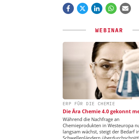
WEBINAR
ERP FÜR DIE CHEMIE
ZEPPELIN SYSTEMS
Die Ära Chemie 4.0 gekonnt me
Sichere und hocheff
Produktion von Batte
Während die Nachfrage an
Chemieprodukten in Westeuropa n
langsam wächst, steigt der Bedarf i
Schwellenländern überdurchschnittl