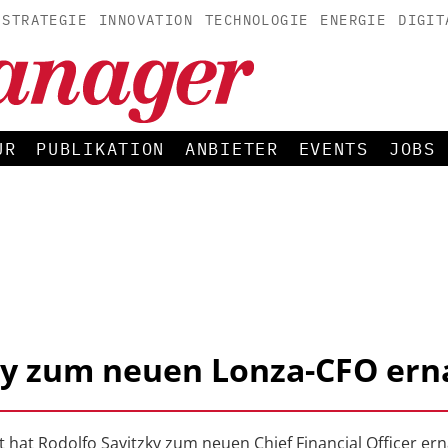
STRATEGIE
INNOVATION
TECHNOLOGIE
ENERGIE
DIGIT
UR
PUBLIKATION
ANBIETER
EVENTS
JOBS
ky zum neuen Lonza-CFO ern
 hat Rodolfo Savitzky zum neuen Chief Financial Officer ern