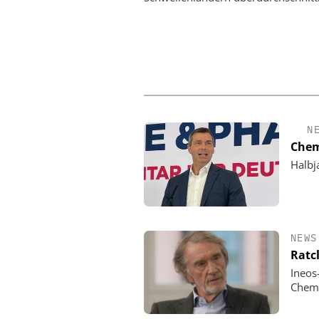
N
Chem
Halbj
NEWS
Ratc
Ineos
Chemi