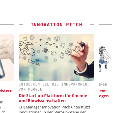
INNOVATION PITCH
ENTDECKEN SIE DIE INNOVATOREN
 GMBH
CHEMANAGER C/O WILEY-VCH GMBH
VON MORGEN
istern
iziente
Veranstaltungssponsoring: Next
K
Die Start-up-Plattform für Chemie
riemassen
Generation Batteries and Hydrogen
und Biowissenschaften
ur
n
CHEManager Innovation Pitch unterstützt
ich.
Innovationen in der Start-up-Szene der