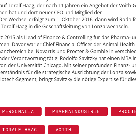
r auf Toralf Haag, der nach 11 Jahren ein Angebot der Voith-
n hat und dort neuer CFO und Mitglied der
er Wechsel erfolgt zum 1. Oktober 2016, dann wird Rodolf
 Toralf Haag in die Geschäftsleitung von Lonza wechseln.
rz 2015 als Head of Finance & Controlling für das Pharma- 
. Davor war er Chief Financial Officer der Animal Health 
inanzbereich bei Novartis und Procter & Gamble in verschi
er Verantwortung tätig. Rodolfo Savitzky hat einen MBA in
on der Universität Chicago. Mit seiner profunden Finanz- u
Verständnis für die strategische Ausrichtung der Lonza sowi
otech-Segment, bringt Savitzky die nötige Expertise für di
 PERSONALIA
PHARMAINDUSTRIE
PROCT
TORALF HAAG
VOITH