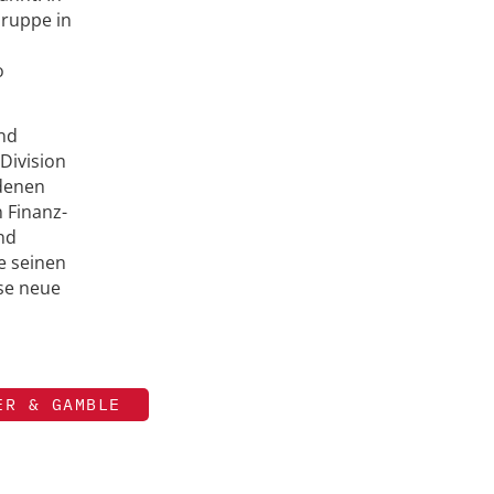
Gruppe in
o
und
Division
edenen
 Finanz-
nd
e seinen
ese neue
ER & GAMBLE