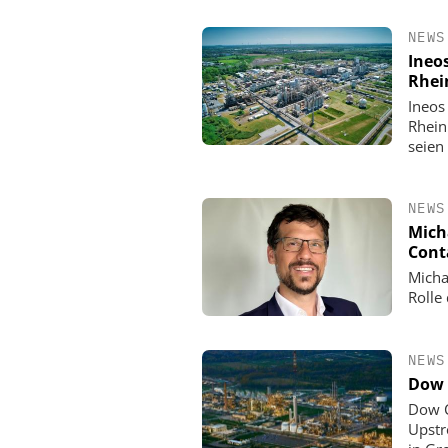
NEWS
Ineo
Rhei
Ineos
Rhein
seien
NEWS
Mich
Cont
Micha
Rolle
NEWS
Dow 
Dow C
Upstr