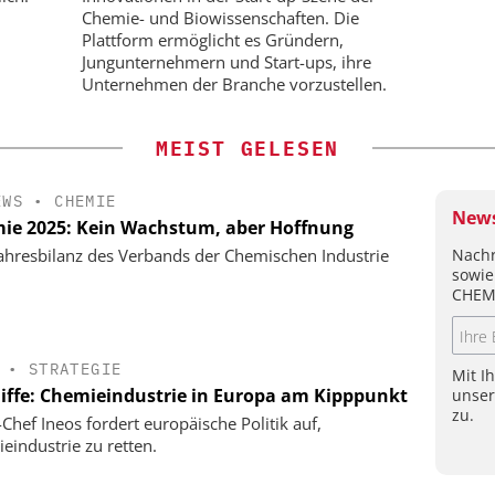
Chemie- und Biowissenschaften. Die
Plattform ermöglicht es Gründern,
Jungunternehmern und Start-ups, ihre
Unternehmen der Branche vorzustellen.
MEIST GELESEN
EWS
•
CHEMIE
News
ie 2025: Kein Wachstum, aber Hoffnung
Nachr
ahresbilanz des Verbands der Chemischen Industrie
sowie
CHEM
•
STRATEGIE
Mit I
liffe: Chemieindustrie in Europa am Kipppunkt
unse
zu.
-Chef Ineos fordert europäische Politik auf,
eindustrie zu retten.