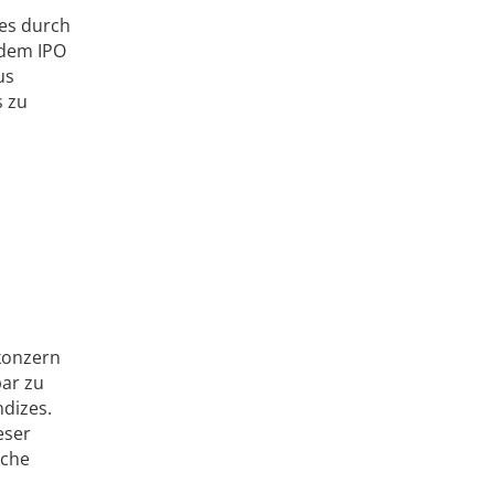
es durch
 dem IPO
us
s zu
konzern
bar zu
ndizes.
eser
iche