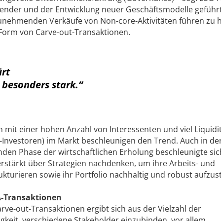
nder und der Entwicklung neuer Geschäftsmodelle geführt.
unehmenden Verkäufe von Non-core-Aktivitäten führen zu
orm von Carve-­out-Transaktionen.
ürt
 besonders stark.“
mit einer hohen Anzahl von Interessenten und viel Liquidi
y-Investoren) im Markt beschleunigen den Trend. Auch in de
den Phase der wirtschaftlichen Erholung beschleunigte sic
stärkt über Strategien nachdenken, um ihre Arbeits- und
turieren sowie ihr Portfolio nachhaltig und robust aufzust
A-Transaktionen
rve-­out-Transaktionen ergibt sich aus der Vielzahl der
keit, verschiedene Stakeholder einzubinden, vor allem