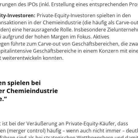
rungen des IPOs (inkl. Erstellung eines entsprechenden Pro
ity-Investoren:
Private-Equity-Investoren spielten in den
saktionen in der Chemieindustrie (die häufig als ­Carve-out
den) eine herausragende Rolle. Insbesondere Zielunterne
i aufgrund der hohen Margen im Fokus. Aktives
gen führte zum ­Carve-out von Geschäftsbereichen, die zwa
kapitalintensive Geschäftsbereiche in einem Konzern mit ei
 weiterentwickeln konnten.
en spielen bei
er Chemieindustrie
e.“
t ist bei der Veräußerung an Private-Equity-Käufer, dass
ren (merger control) häufig – wenn auch nicht immer – deutl
führen sind als bei strategischen Wettbewerbern und dami