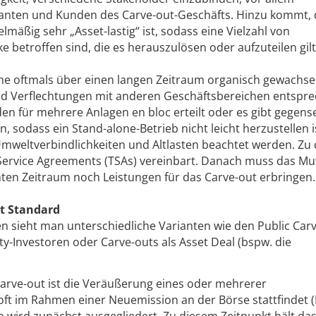
ranten und Kunden des Carve-out-Geschäfts. Hinzu kommt, 
lmäßig sehr „Asset-lastig“ ist, sodass eine Vielzahl von
betroffen sind, die es herauszulösen oder aufzuteilen gilt
he oftmals über einen langen Zeitraum organisch gewachse
nd Verflechtungen mit anderen Geschäftsbereichen entspr
 für mehrere Anlagen en bloc erteilt oder es gibt gegense
sodass ein Stand-­alone-Betrieb nicht leicht herzustellen i
Umweltverbindlichkeiten und Altlasten beachtet werden. Zu
Service Agreements (TSAs) vereinbart. Danach muss das Mu
en Zeitraum noch Leistungen für das Carve-out erbringen.
st Standard
en sieht man unterschiedliche Varianten wie den Public Carv
y-Investoren oder Carve-outs als Asset Deal (bspw. die
Carve-out ist die Veräußerung eines oder mehrerer
oft im Rahmen einer Neuemission an der Börse stattfindet (
 wird zunächst ausgegliedert. Zu diesem Zeitpunkt hält da