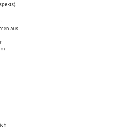
spekts).
-
hmen aus
r
nem
ich
t