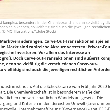
t komplex, besonders in der Chemiebranche, denn so vielfältig di
nen sein können, so vielfältig sind auch die jeweiligen rechtliche
(© MQ-Illustrations/Adobe Stock)
 Marktveränderungen. Carve-­Out-Transaktionen spielen 
 Im Markt sind zahlreiche Akteure vertreten: Private-Equ
egische Investoren. Vor allem das Interesse an
 groß. Doch Carve-out-Transaktionen sind äußerst kom
, denn so vielfältig die verschiedenen Carve-out-
o vielfältig sind auch die jeweiligen rechtlichen Anford
ndustrie ist hoch. Auf die Schockstarre vom Frühjahr 2020 f
hält. Die Chemiewirtschaft ist in besonderem Maße den
aftlichen und wirtschaftlichen Wandels ausgesetzt. Die
orgung und Kriterien in den Bereichen Umwelt (Environmen
rtungsvolle Unternehmensführung (Governance) – sog. ESG-