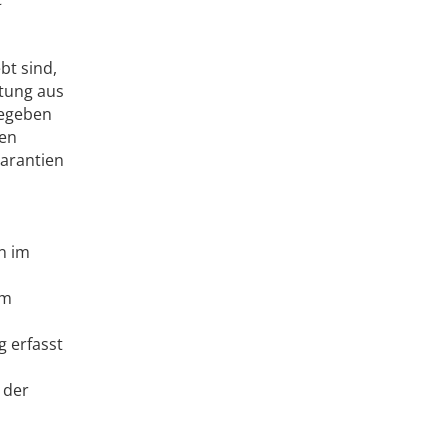
bt sind,
ftung aus
gegeben
sen
arantien
n im
em
g erfasst
 der