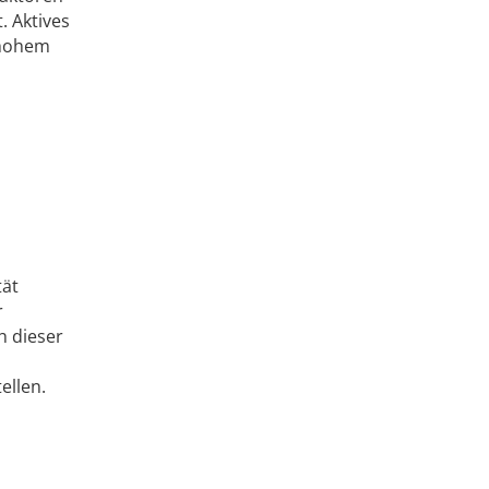
 Aktives
 hohem
tät
r
h dieser
ellen.