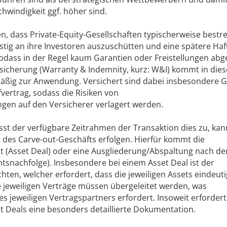
hwindigkeit ggf. höher sind.
en, dass Private-Equity-Gesellschaften typischerweise bestre
istig an ihre Investoren auszuschütten und eine spätere Ha
sodass in der Regel kaum Garantien oder Freistellungen ab
sicherung (Warranty & Indemnity, kurz: W&I) kommt in die
ßig zur Anwendung. Versichert sind dabei insbesondere G
vertrag, sodass die Risiken von
ngen auf den Versicherer verlagert werden.
sst der verfügbare Zeitrahmen der Transaktion dies zu, kan
 des Carve-­out-Geschäfts erfolgen. Hierfür kommt die
ht (Asset Deal) oder eine Ausgliederung/Abspaltung nach d
nachfolge). Insbesondere bei einem Asset Deal ist der
en, welcher erfordert, dass die jeweiligen Assets eindeuti
 jeweiligen Verträge müssen übergeleitet werden, was
s jeweiligen Vertragspartners erfordert. Insoweit erfordert
 Deals eine besonders detaillierte Dokumentation.