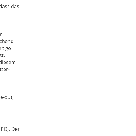
dass das
.
n,
echend
itige
st.
 diesem
tter­
e-out,
IPO). Der
s