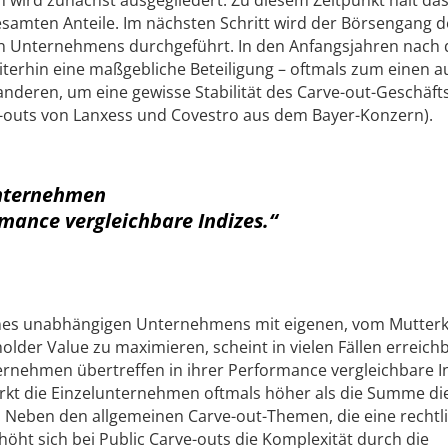
amten Anteile. Im nächsten Schritt wird der Börsengang d
n Unternehmens durchgeführt. In den Anfangsjahren nach
iterhin eine maßgebliche Beteiligung – oftmals zum einen a
deren, um eine gewisse Stabilität des Carve-­out-Geschäft
ve-outs von Lanxess und Covestro aus dem Bayer-Konzern).
Unternehmen
rmance vergleichbare Indizes.“
eines unabhängigen Unternehmens mit eigenen, vom Mutter
lder Value zu maximieren, scheint in vielen Fällen erreich
ernehmen übertreffen in ihrer Performance vergleichbare I
rkt die Einzelunternehmen oftmals höher als die Summe di
 Neben den allgemeinen Carve-out-Themen, die eine rechtl
öht sich bei Public Carve-outs die Komplexität durch die