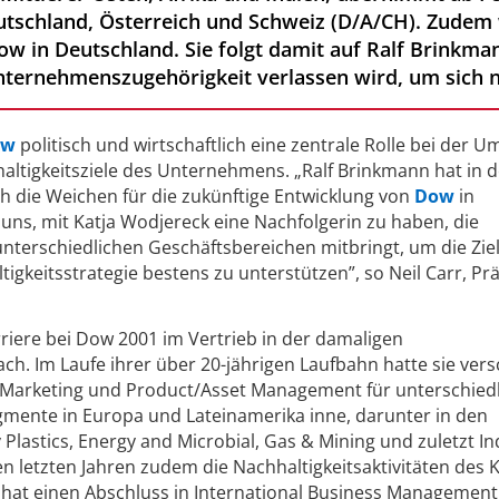
tschland, Österreich und Schweiz (D/A/CH). Zudem 
w in Deutschland. Sie folgt damit auf Ralf Brinkm
nternehmenszugehörigkeit verlassen wird, um sich
ow
politisch und wirtschaftlich eine zentrale Rolle bei der 
altigkeitsziele des Unternehmens. „Ralf Brinkmann hat in 
ich die Weichen für die zukünftige Entwicklung von
Dow
in
 uns, mit Katja Wodjereck eine Nachfolgerin zu haben, die
terschiedlichen Geschäftsbereichen mitbringt, um die Zie
gkeitsstrategie bestens zu unterstützen”, so Neil Carr, Pr
riere bei Dow 2001 im Vertrieb in der damaligen
ch. Im Laufe ihrer über 20-jährigen Laufbahn hatte sie ver
, Marketing und Product/Asset Management für unterschied
mente in Europa und Lateinamerika inne, darunter in den
 Plastics, Energy and Microbial, Gas & Mining und zuletzt In
iden letzten Jahren zudem die Nachhaltigkeitsaktivitäten des
 hat einen Abschluss in International Business Management