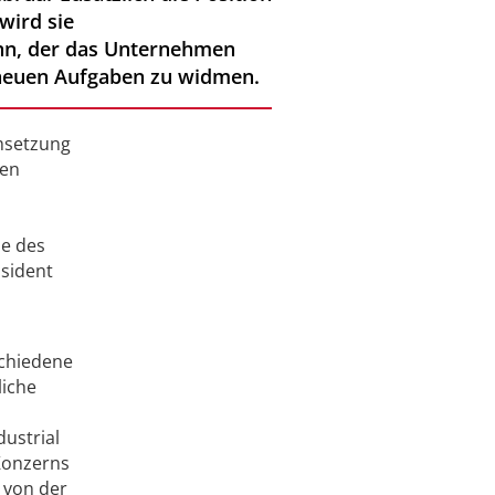
wird sie
ann, der das Unternehmen
 neuen Aufgaben zu widmen.
Umsetzung
den
le des
äsident
schiedene
liche
dustrial
 Konzerns
 von der