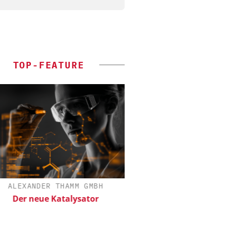
TOP-FEATURE
ALEXANDER THAMM GMBH
ZEPPELIN SYSTEMS
Der neue Katalysator
Sichere und hocheff
Produktion von Batte