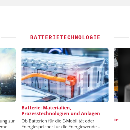
BATTERIETECHNOLOGIE
 GMBH
EPAL DEUTSCHLAND E.V.
Batterie: Materialien,
Prozesstechnologien und Anlagen
Wirkung
EPAL CP-Paletten:
Qualitätsgesicherter Standard für die
sung zur
Ob Batterien für die E-Mobilität oder
Chemielogistik von heute und
teme
Energiespeicher für die Energiewende –