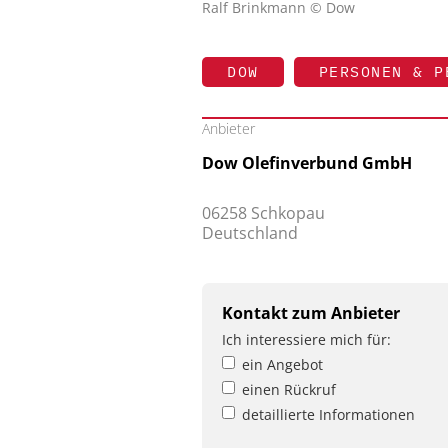
Ralf Brinkmann © Dow
DOW
PERSONEN & P
Anbieter
Dow Olefinverbund GmbH
06258 Schkopau
Deutschland
Kontakt zum Anbieter
Ich interessiere mich für:
ein Angebot
einen Rückruf
detaillierte Informationen