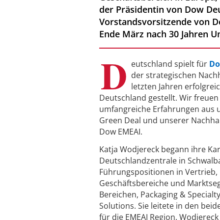
der Präsidentin von Dow Deu
Vorstandsvorsitzende von Do
Ende März nach 30 Jahren U
D
eutschland spielt für
D
der strategischen Nachh
letzten Jahren erfolgre
Deutschland gestellt. Wir freuen
umfangreiche Erfahrungen aus un
Green Deal und unserer Nachhalti
Dow EMEAI.
Katja Wodjereck begann ihre Kar
Deutschlandzentrale in Schwalba
Führungspositionen in Vertrieb
Geschäftsbereiche und Marktseg
Bereichen, Packaging & Specialty
Solutions. Sie leitete in den be
für die EMEAI Region. Wodjereck