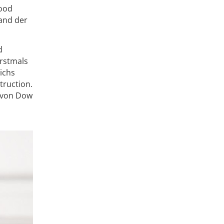
wood
tand der
d
erstmals
ichs
truction.
r von Dow