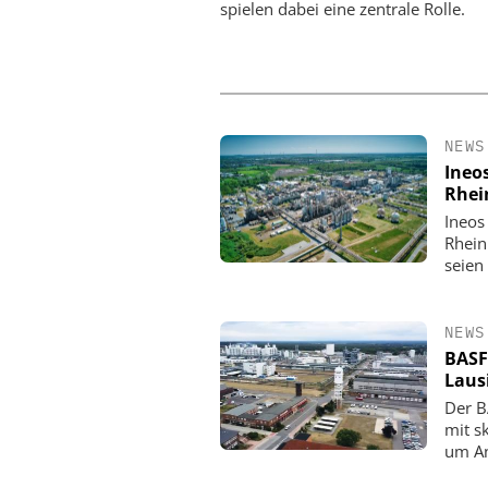
spielen dabei eine zentrale Rolle.
NEWS
Ineo
Rhei
Ineos
Rhein
seien
NEWS
BASF
Laus
Der B
mit s
um An