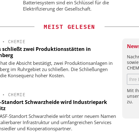
morgen
Batteriesystem sind ein Schlüssel für die
Elektrifizierung der Gesellschaft.
MEIST GELESEN
•
CHEMIE
News
s schließt zwei Produktionsstätten in
nberg
Nachr
sowie
 hat die Absicht bestätigt, zwei Produktionsanlagen in
CHEM
berg im Ruhrgebiet zu schließen. Die Schließungen
 die Konsequenz hoher Kosten.
Mit I
•
CHEMIE
unse
zu.
-Standort Schwarzheide wird Industriepark
itz
ASF-Standort Schwarzheide wirbt unter neuem Namen
kalierbarer Infrastruktur und umfangreichen Services
siedler und Kooperationspartner.