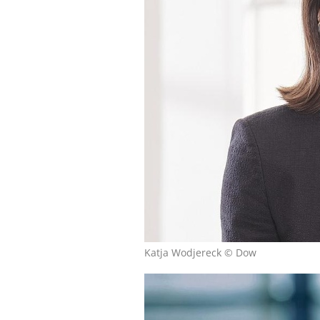
Katja Wodjereck © Dow