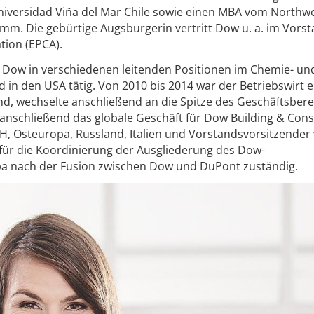
niversidad Viña del Mar Chile sowie einen MBA vom North
mm. Die gebürtige Augsburgerin vertritt Dow u. a. im Vors
tion (EPCA).
i Dow in verschiedenen leitenden Positionen im Chemie- un
 in den USA tätig. Von 2010 bis 2014 war der Betriebswirt 
d, wechselte anschließend an die Spitze des Geschäftsbere
nschließend das globale Geschäft für Dow Building & Cons
CH, Osteuropa, Russland, Italien und Vorstandsvorsitzende
für die Koordinierung der Ausgliederung des Dow-
pa nach der Fusion zwischen Dow und DuPont zuständig.