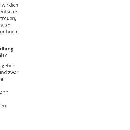
wirklich
Deutsche
etreuen,
nt an.
vor hoch
edlung
lt?
g geben:
 und zwar
de
dann
len