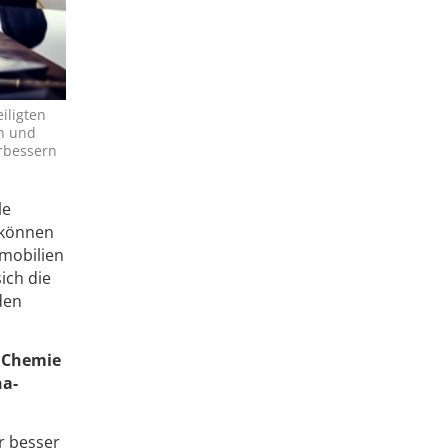
iligten
n und
erbessern
le
 können
mmobilien
ich die
den
h Chemie
na-
r besser