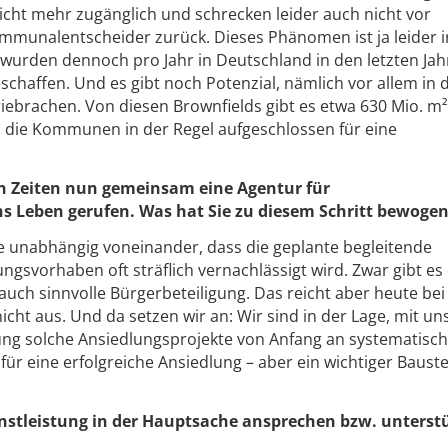
cht mehr zugänglich und schrecken leider auch nicht vor
munalentscheider zurück. Dieses Phänomen ist ja leider in
 wurden dennoch pro Jahr in Deutschland in den letzten Jah
eschaffen. Und es gibt noch Potenzial, nämlich vor allem in 
iebrachen. Von diesen Brownfields gibt es etwa 630 Mio. m²
h die Kommunen in der Regel aufgeschlossen für eine
n Zeiten nun gemeinsam eine Agentur für
 Leben gerufen. Was hat Sie zu diesem Schritt bewoge
e unabhängig voneinander, dass die geplante begleitende
gsvorhaben oft sträflich vernachlässigt wird. Zwar gibt es 
auch sinnvolle Bürgerbeteiligung. Das reicht aber heute bei
cht aus. Und da setzen wir an: Wir sind in der Lage, mit un
ng solche Ansiedlungsprojekte von Anfang an systematisch
 für eine erfolgreiche Ansiedlung – aber ein wichtiger Bauste
nstleistung in der Hauptsache ansprechen bzw. unterst