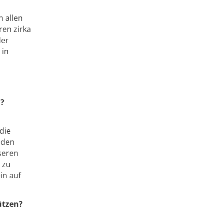
 allen
ren zirka
der
 in
n?
die
 den
seren
 zu
in auf
ützen?