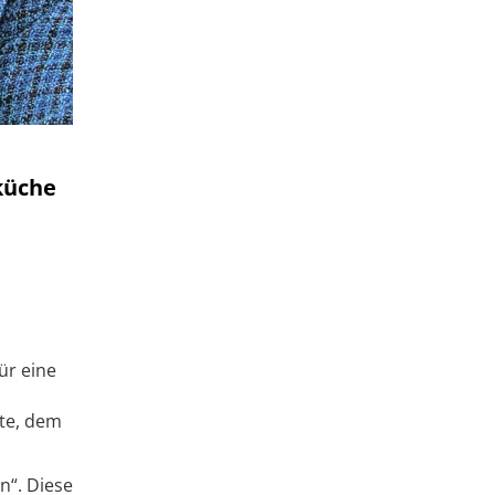
küche
ür eine
te, dem
n“. Diese