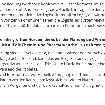
 Ansiedlungsvorhaben konfrontiert. Dieser kommt zum Teil 
zustande. Zum Anderen zeigt die aktuelle Umfrage, die der 
en mit der Initiative Logistikimmobilien Logix, die wir b
un von zehn Kommunen sehen die Logistik als systemreleva
und Pharma dürfte dabei auch in den Kommunen nach wie 
en die größten Hürden, die es bei der Planung und Ansi
Blick auf die Chemie- und Pharmabranche – zu nehmen gi
hrung sind es zwei Aspekte, die immer wieder den Ausschla
nge betroffen sind, kann das ein Projekt stark verzögern
h irgendwann zurückzieht. Die zweite Hürde ist die mangeln
ährend des Projekts.
 und führt oftmals zur Verselbständigung des Themas, das 
kation werden kann. Dem lässt sich mit einem klaren
llem Vorgehen und der Bereitschaft zu einem Dialog mit al