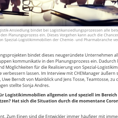
tik-Ansiedlung bindet bei Logistikansiedlungsprozessen alle bete
 den Planungsprozess ein. Dieses Vorgehen kann auch die Chance
 von Spezial-Logistikimmobilien der Chemie- und Pharmabranche v
ungsprojekten bindet dieses neugeründete Unternehmen al
gruppen kommunikativ in den Planungsprozess ein. Dadurch
d Möglichkeiten für die Realisierung von Spezial-Logistiki
verbessern lassen. Im Interview mit CHEManager äußern s
, Uwe Berndt von Mainblick und Jens Tosse, Teamtosse, zu 
agen stellte Sonja Andres.
für Logistikimmobilien allgemein und speziell im Bereic
zen? Hat sich die Situation durch die momentane Coro
lent. Zum Einen sind die Entwickler immer häufiger mit imme