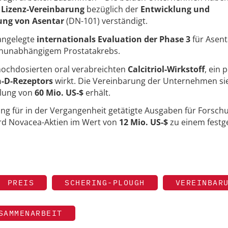
e
Lizenz-Vereinbarung
bezüglich der
Entwicklung und
zung von Asentar
(DN-101) verständigt.
ßangelegte
internationals Evaluation der Phase 3
für Asent
nunabhängigem Prostatakrebs.
hochdosierten oral verabreichten
Calcitriol-Wirkstoff
, ein 
-D-Rezeptors
wirkt. Die Vereinbarung der Unternehmen sie
hlung von
60 Mio. US-$
erhält.
ng für in der Vergangenheit getätigte Ausgaben für Forsch
ird Novacea-Aktien im Wert von
12 Mio. US-$
zu einem festg
PREIS
SCHERING-PLOUGH
VEREINBAR
SAMMENARBEIT