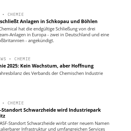
•
CHEMIE
schließt Anlagen in Schkopau und Böhlen
hemical hat die endgültige Schließung von drei
eam-Anlagen in Europa - zwei in Deutschland und eine
oßbritannien - angekündigt.
EWS
•
CHEMIE
ie 2025: Kein Wachstum, aber Hoffnung
ahresbilanz des Verbands der Chemischen Industrie
•
CHEMIE
-Standort Schwarzheide wird Industriepark
itz
ASF-Standort Schwarzheide wirbt unter neuem Namen
kalierbarer Infrastruktur und umfangreichen Services