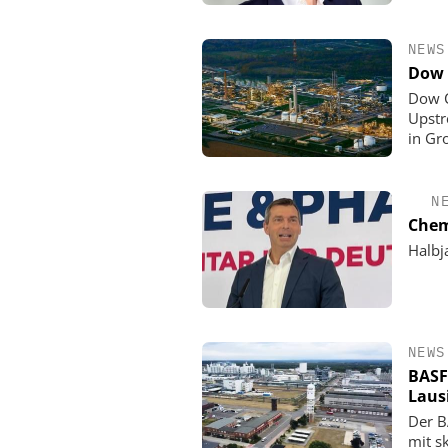
NEWS
Dow 
Dow C
Upstr
in Gr
N
Chem
Halbj
NEWS
BASF
Laus
Der B
mit s