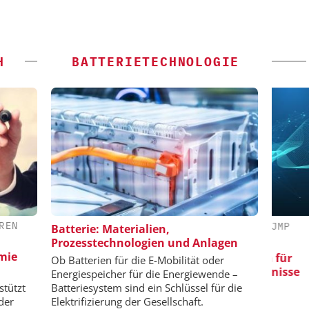
H
BATTERIETECHNOLOGIE
REN
Y-VCH GMBH
SAS INSTITUTE GMBH / JMP
Batterie: Materialien,
SOFTWARE
Prozesstechnologien und Anlagen
ring: Next
emie
nd Hydrogen
Quali
Visualisierung von Daten für
Ob Batterien für die E-Mobilität oder
C
wissenschaftliche Erkenntnisse
Energiespeicher für die Energiewende –
stützt
Batteriesystem sind ein Schlüssel für die
der
Elektrifizierung der Gesellschaft.