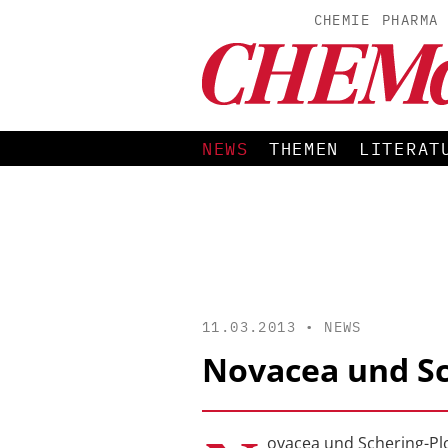
CHEMIE
PHARMA
NEWS
THEMEN
LITERAT
11.03.2013 •
NEWS
Novacea und S
ovacea und Schering-P