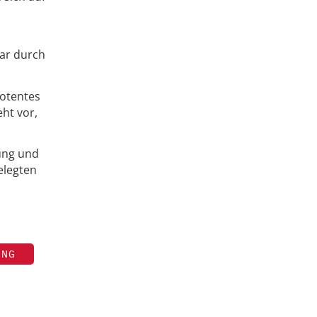
ar durch
potentes
ht vor,
ung und
elegten
UNG