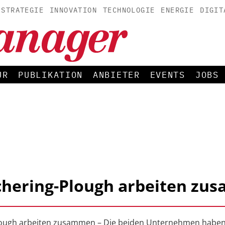
STRATEGIE
INNOVATION
TECHNOLOGIE
ENERGIE
DIGIT
UR
PUBLIKATION
ANBIETER
EVENTS
JOBS
chering-Plough arbeiten zu
lough arbeiten zusammen – Die beiden Unternehmen haben 