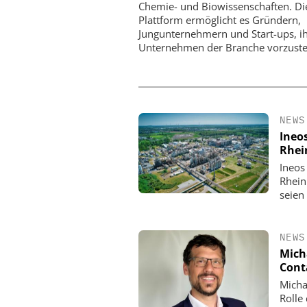
Chemie- und Biowissenschaften. Di
Plattform ermöglicht es Gründern,
Jungunternehmern und Start-ups, i
Unternehmen der Branche vorzuste
NEWS
Ineo
Rhei
Ineos
Rhein
seien
NEWS
Mich
Cont
Micha
Rolle