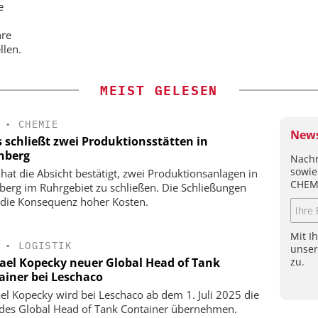
e
hre
llen.
MEIST GELESEN
•
CHEMIE
News
s schließt zwei Produktionsstätten in
nberg
Nachr
sowie
 hat die Absicht bestätigt, zwei Produktionsanlagen in
CHEM
berg im Ruhrgebiet zu schließen. Die Schließungen
 die Konsequenz hoher Kosten.
Mit I
•
LOGISTIK
unse
zu.
ael Kopecky neuer Global Head of Tank
ainer bei Leschaco
el Kopecky wird bei Leschaco ab dem 1. Juli 2025 die
 des Global Head of Tank Container übernehmen.