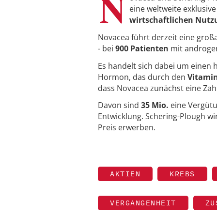
N
eine weltweite exklusiv
wirtschaftlichen Nut
Novacea führt derzeit eine gro
- bei
900 Patienten
mit androge
Es handelt sich dabei um einen 
Hormon, das durch den
Vitamin
dass Novacea zunächst eine Za
Davon sind
35 Mio.
eine Vergütu
Entwicklung. Schering-Plough w
Preis erwerben.
AKTIEN
KREBS
VERGANGENHEIT
ZU