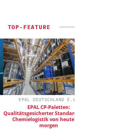
TOP-FEATURE
EPAL DEUTSCHLAND E.V.
ZEPPELIN SYSTEM
EPAL CP-Paletten:
Sichere und hochef
tätsgesicherter Standard für die
Produktion von Batt
hemielogistik von heute und
morgen