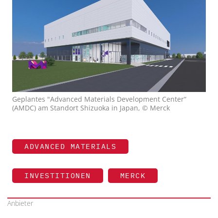
Geplantes "Advanced Materials Development Center“
(AMDC) am Standort Shizuoka in Japan, © Merck
ADVANCED MATERIALS
INVESTITIONEN
MERCK
Anbieter