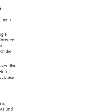
e
rungen
ogie
fahrenen
en
ch die
azeutika
-Hub
. „Diese
rn,
LAs und