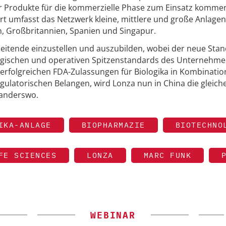
ter Produkte für die kommerzielle Phase zum Einsatz komme
 umfasst das Netzwerk kleine, mittlere und große Anlagen
n, Großbritannien, Spanien und Singapur.
beitende einzustellen und auszubilden, wobei der neue Sta
ogischen und operativen Spitzenstandards des Unternehm
0 erfolgreichen FDA-Zulassungen für Biologika in Kombinatio
gulatorischen Belangen, wird Lonza nun in China die gleic
 anderswo.
IKA-ANLAGE
BIOPHARMAZIE
BIOTECHNO
FE SCIENCES
LONZA
MARC FUNK
WEBINAR