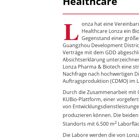
Healthcare
L
onza hat eine Vereinba
Healthcare Lonza ein Bi
Gegenstand einer größe
Guangzhou Development District
Verträge mit dem GDD abgeschlo
Absichtserklärung unterzeichne
Lonza Pharma & Biotech eine str
Nachfrage nach hochwertigen Di
Auftragsproduktion (CDMO) im L
Durch die Zusammenarbeit mit G
KUBio-Plattform, einer vorgefert
von Entwicklungsdienstleistunge
produzieren können. Die beide
2
Standorts mit 6.500 m
Laborflä
Die Labore werden die von Lonza