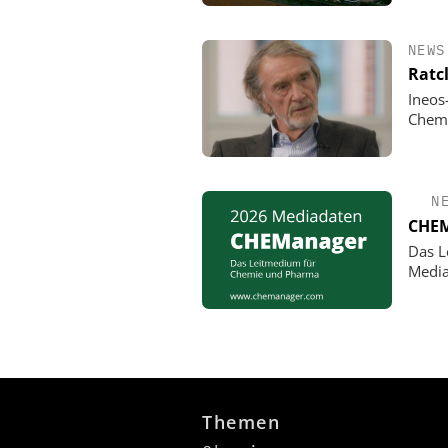
NEWS
Ratc
Ineos
Chemi
N
CHEM
Das L
Media
Themen