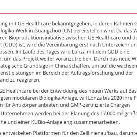
rung mit GE Healthcare bekanntgegeben, in deren Rahmen 
ologika-Werk in Guangzhou (CN) bereitstellen wird. Da das 
ren Bioproduktionsinitiative zwischen GE Healthcare und 
 (GDD) ist, wird die Vereinbarung erst nach Unterzeichnun
ssen. Im Laufe des Tages wird Lonza mit dem GDD eine
n, um das Projekt weiter voranzutreiben. Durch das neue W
ategische Grundlage in China schaffen, um auf die wachse
enstleistungen im Bereich der Auftragsforschung und der
and zu reagieren.
E Healthcare bei der Entwicklung des neuen Werks auf Bas
igten modularen Biologika-Anlage, will Lonza bis 2020 ihre P
n für Antikörper anbieten und GMP-zertifizierte Chargen
2
n Unternehmen werden bei der Planung des 17.000 m
groß
che und einer KUBio-Anlage eng zusammenarbeiten.
 entwickelten Plattformen für den Zelllinienaufbau, darunt