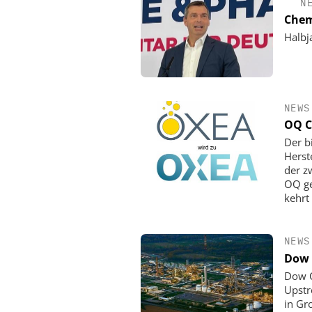
N
Chem
Halbj
NEWS
OQ C
Der b
Herst
der z
OQ ge
kehrt
NEWS
Dow 
Dow C
Upstr
in Gr