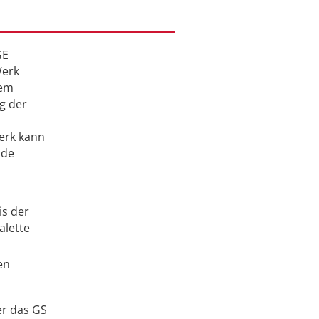
GE
Werk
dem
g der
erk kann
nde
is der
alette
en
er das GS