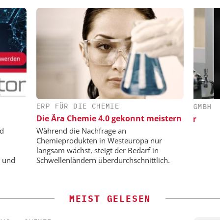
ERP FÜR DIE CHEMIE
 GMBH
DIPL.-ING. WILHELM SCHMIDT GMBH
Die Ära Chemie 4.0 gekonnt meistern
Wirkung
Skalierbar vom Labor bis zur
Produktion
nd
Während die Nachfrage an
Chemieprodukten in Westeuropa nur
langsam wächst, steigt der Bedarf in
e und
Schwellenländern überdurchschnittlich.
MEIST GELESEN