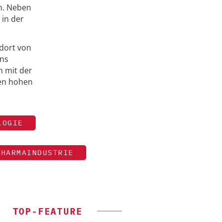
n. Neben
 in der
ndort von
ens
n mit der
hen hohen
LOGIE
PHARMAINDUSTRIE
TOP-FEATURE