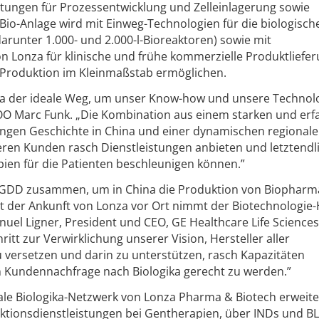
tungen für Prozessentwicklung und Zelleinlagerung sowie
Bio-Anlage wird mit Einweg-Technologien für die biologisch
arunter 1.000- und 2.000-l-Bioreaktoren) sowie mit
 Lonza für klinische und frühe kommerzielle Produktliefe
-Produktion im Kleinmaßstab ermöglichen.
nza der ideale Weg, um unser Know-how und unsere Technol
COO Marc Funk. „Die Kombination aus einem starken und er
angen Geschichte in China und einer dynamischen regional
ren Kunden rasch Dienstleistungen anbieten und letztendli
pien für die Patienten beschleunigen können.”
m GDD zusammen, um in China die Produktion von Biopharm
t der Ankunft von Lonza vor Ort nimmt der Biotechnologie
nuel Ligner, President und CEO, GE Healthcare Life Sciences
ritt zur Verwirklichung unserer Vision, Hersteller aller
versetzen und darin zu unterstützen, rasch Kapazitäten
Kundennachfrage nach Biologika gerecht zu werden.”
ale Biologika-Netzwerk von Lonza Pharma & Biotech erweite
ktionsdienstleistungen bei Gentherapien, über INDs und B