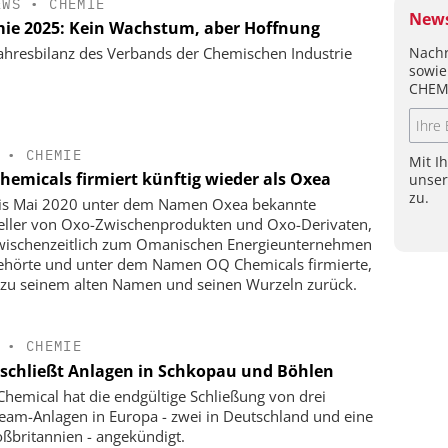
EWS
•
CHEMIE
News
ie 2025: Kein Wachstum, aber Hoffnung
Nachr
ahresbilanz des Verbands der Chemischen Industrie
sowie
CHEM
•
CHEMIE
Mit I
hemicals firmiert künftig wieder als Oxea
unse
zu.
is Mai 2020 unter dem Namen Oxea bekannte
eller von Oxo-Zwischenprodukten und Oxo-Derivaten,
wischenzeitlich zum Omanischen Energieunternehmen
hörte und unter dem Namen OQ Chemicals firmierte,
 zu seinem alten Namen und seinen Wurzeln zurück.
•
CHEMIE
schließt Anlagen in Schkopau und Böhlen
hemical hat die endgültige Schließung von drei
eam-Anlagen in Europa - zwei in Deutschland und eine
oßbritannien - angekündigt.