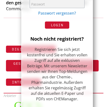
den gesellschaftspolitischen Beitrag der
Community.
Passwort vergessen?
LOGIN
Noch nicht registriert?
Registrieren Sie sich jetzt
DIGITALISIERUNG
kostenfrei und Sie erhalten vollen
Zugriff auf alle exklusiven
GESELLSCHAFT DEUTSCHER CHEMIKER
Beiträge. Mit unserem Newsletter
(GDCH)
senden wir Ihnen Top-Meldungen
aus der Chemie-,
Pharmaindustrie. Außerdem
INTERVIEW
erhalten Sie regelmässig Zugriff
auf die aktuellen E-Paper und
Anbieter
PDFs von CHEManager.