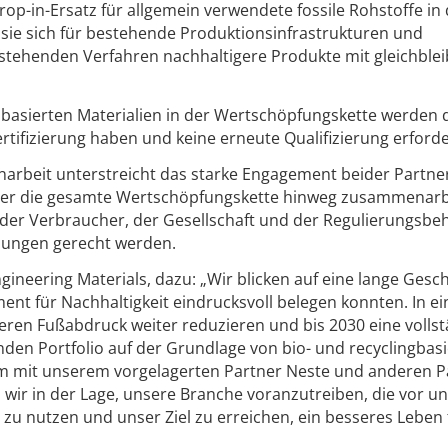
op-in-Ersatz für allgemein verwendete fossile Rohstoffe in
sie sich für bestehende Produktionsinfrastrukturen und
stehenden Verfahren nachhaltigere Produkte mit gleichble
obasierten Materialien in der Wertschöpfungskette werden 
rtifizierung haben und keine erneute Qualifizierung erford
rbeit unterstreicht das starke Engagement beider Partner
 über die gesamte Wertschöpfungskette hinweg zusammenar
er Verbraucher, der Gesellschaft und der Regulierungsb
ösungen gerecht werden.
gineering Materials, dazu: „Wir blicken auf eine lange Gesc
ment für Nachhaltigkeit eindrucksvoll belegen konnten. In e
eren Fußabdruck weiter reduzieren und bis 2030 eine volls
den Portfolio auf der Grundlage von bio- und recyclingbas
m mit unserem vorgelagerten Partner Neste und anderen P
 wir in der Lage, unsere Branche voranzutreiben, die vor u
u nutzen und unser Ziel zu erreichen, ein besseres Leben f