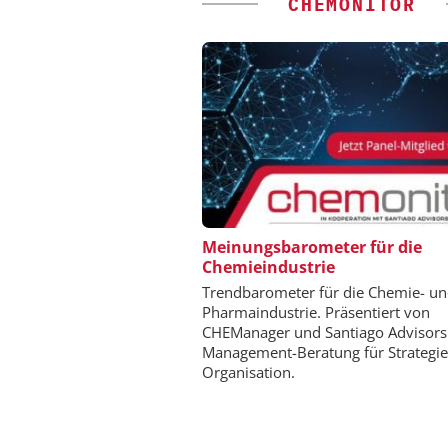
CHEMONITOR
DIPL.-ING. WILHELM SC
Meinungsbarometer für die
Chemieindustrie
Skalierbar vom Labor
Produktion
Trendbarometer für die Chemie- u
Pharmaindustrie. Präsentiert von
CHEManager und Santiago Advisors
Management-Beratung für Strategi
Organisation.