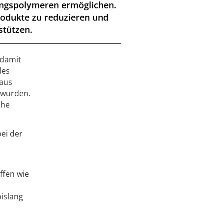
tungspolymeren ermöglichen.
rodukte zu reduzieren und
stützen.
 damit
des
 aus
 wurden.
che
ei der
ffen wie
bislang