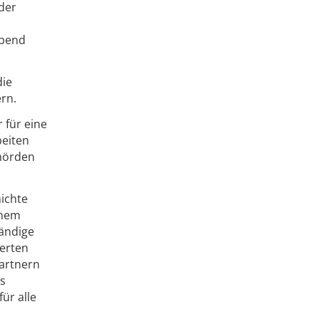
 der
ibend
die
ern.
 für eine
beiten
ehörden
hichte
inem
tändige
ierten
artnern
ns
ür alle