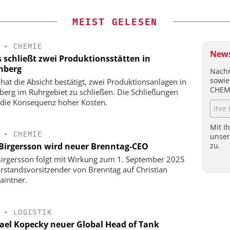
MEIST GELESEN
•
CHEMIE
News
s schließt zwei Produktionsstätten in
nberg
Nachr
sowie
 hat die Absicht bestätigt, zwei Produktionsanlagen in
CHEM
berg im Ruhrgebiet zu schließen. Die Schließungen
 die Konsequenz hoher Kosten.
Mit I
•
CHEMIE
unse
zu.
 Birgersson wird neuer Brenntag-CEO
Birgersson folgt mit Wirkung zum 1. September 2025
orstandsvorsitzender von Brenntag auf Christian
aintner.
•
LOGISTIK
ael Kopecky neuer Global Head of Tank