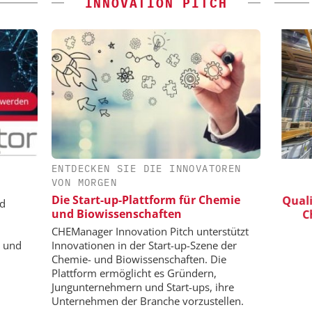
INNOVATION PITCH
ENTDECKEN SIE DIE INNOVATOREN
HMIDT GMBH
FETTE COMPACTING GMBH
VON MORGEN
 bis zur
Kleine Probe, große Wirkung
Die Start-up-Plattform für Chemie
Qualit
nd
und Biowissenschaften
Ch
CHEManager Innovation Pitch unterstützt
e und
Innovationen in der Start-up-Szene der
Chemie- und Biowissenschaften. Die
Plattform ermöglicht es Gründern,
Jungunternehmern und Start-ups, ihre
Unternehmen der Branche vorzustellen.