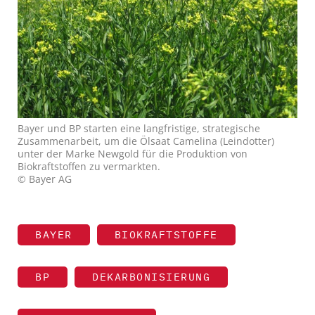
Bayer und BP starten eine langfristige, strategische
Zusammenarbeit, um die Ölsaat Camelina (Leindotter)
unter der Marke Newgold für die Produktion von
Biokraftstoffen zu vermarkten.
© Bayer AG
BAYER
BIOKRAFTSTOFFE
BP
DEKARBONISIERUNG