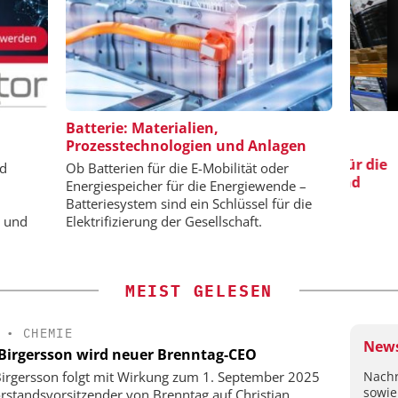
 GMBH
EPAL DEUTSCHLAND E.V.
Batterie: Materialien,
Prozesstechnologien und Anlagen
iziente
EPAL CP-Paletten:
riemassen
Qualitätsgesicherter Standard für die
nd
Ob Batterien für die E-Mobilität oder
Chemielogistik von heute und
Energiespeicher für die Energiewende –
morgen
Batteriesystem sind ein Schlüssel für die
e und
Elektrifizierung der Gesellschaft.
MEIST GELESEN
•
CHEMIE
News
 Birgersson wird neuer Brenntag-CEO
Nachr
Birgersson folgt mit Wirkung zum 1. September 2025
sowie
orstandsvorsitzender von Brenntag auf Christian