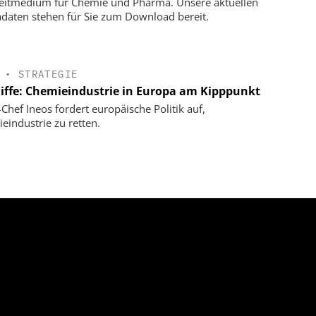
eitmedium für Chemie und Pharma. Unsere aktuellen
daten stehen für Sie zum Download bereit.
•
STRATEGIE
liffe: Chemieindustrie in Europa am Kipppunkt
-Chef Ineos fordert europäische Politik auf,
eindustrie zu retten.