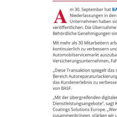
A
m 30. September hat
B
Niederlassungen in den
Unternehmen haben sich 
veröffentlichen. Die Übernahme b
Behördliche Genehmigungen sind
Mit mehr als 30 Mitarbeitern arb
kontinuierlich zu verbessern un
Automobilservicemarkt auszubau
Versicherungsunternehmen, Fah
„Diese Transaktion spiegelt das s
Bereich Autoreparaturlackieru
das Kundenerlebnis zu verbesse
von BASF.
„Mit der übergreifenden digital
Dienstleistungsangebote“, sagt K
Coatings Solutions Europe. „Wen
zusammenbringen, stärken wir u