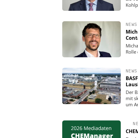
Kohlp
NEWS
Mich
Cont
Micha
Rolle
NEWS
BASF
Laus
Der B
mit s
um An
N
CHEM