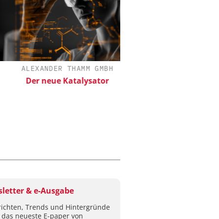
ALEXANDER THAMM GMBH
FETTE COMPACTIN
Der neue Katalysator
Kleine Probe, große
letter & e-Ausgabe
ichten, Trends und Hintergründe
 das neueste E-paper von