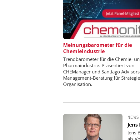
ZEPPELIN SYSTEMS
Meinungsbarometer für die
Chemieindustrie
Sichere und hocheff
Produktion von Batte
Trendbarometer für die Chemie- u
Pharmaindustrie. Präsentiert von
CHEManager und Santiago Advisors
Management-Beratung für Strategi
Organisation.
NEWS
Jens
Jens 
als V