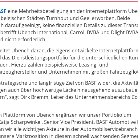
ASF
eine Mehrheitsbeteiligung an der Internetplattform Ub
 belgischen Städten Turnhout und Geel erworben. Beide
darauf geeinigt, keine finanziellen Details zu dieser Trans
etrifft Ubench International, Carroll BVBA und Dlight BVBA
 nicht erforderlich.
eitet Ubench daran, die eigens entwickelte Internetplattfor
d das Dienstleistungsportfolio für die unterschiedlichen Ku
en. Hierzu zählen beispielsweise Leasing- und
rzeughersteller und Unternehmen mit großen Fahrzeugflot
trategische und langfristige Ziel von BASF wider, die Aktivit
ngen auch über hochwertige Lacke hinausgehend auszubau
rn“, sagt Dirk Bremm, Leiter des Unternehmensbereichs Co
en Plattform von Ubench ergänzen wir unser Portfolio um
atja Scharpwinkel, Senior Vice President, BASF Automotive 
n wir alle wichtigen Akteure in der Automobilservicebranc
nsere Marktposition in diesem schnell wachsenden Segmen