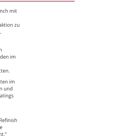
ench mit
aktion zu
.
m
nden im
ten.
äten im
en und
atings
Refinish
he
t.“