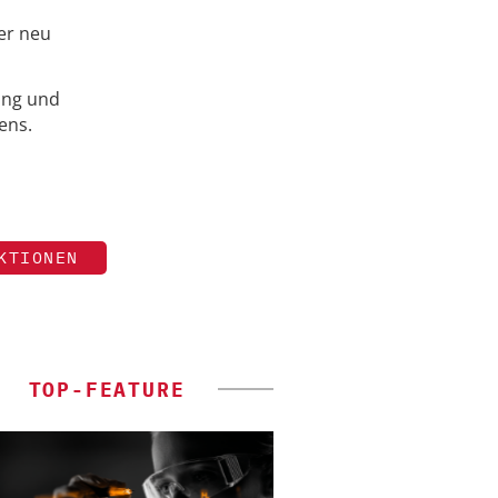
er neu
ung und
ens.
KTIONEN
TOP-FEATURE