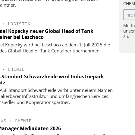
CHEM
aintner.
•
LOGISTIK
Mit I
ael Kopecky neuer Global Head of Tank
unse
zu.
ainer bei Leschaco
el Kopecky wird bei Leschaco ab dem 1. Juli 2025 die
 des Global Head of Tank Container übernehmen.
•
CHEMIE
-Standort Schwarzheide wird Industriepark
itz
ASF-Standort Schwarzheide wirbt unter neuem Namen
kalierbarer Infrastruktur und umfangreichen Services
siedler und Kooperationspartner.
EWS
•
CHEMIE
anager Mediadaten 2026