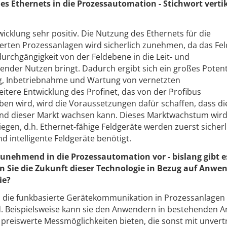
es Ethernets in die Prozessautomation - Stichwort verti
icklung sehr positiv. Die Nutzung des Ethernets für die
erten Prozessanlagen wird sicherlich zunehmen, da das Fe
durchgängigkeit von der Feldebene in die Leit- und
der Nutzen bringt. Dadurch ergibt sich ein großes Potent
g, Inbetriebnahme und Wartung von vernetzten
itere Entwicklung des Profinet, das von der Profibus
ben wird, wird die Voraussetzungen dafür schaffen, dass di
nd dieser Markt wachsen kann. Dieses Marktwachstum wird
iegen, d.h. Ethernet-fähige Feldgeräte werden zuerst sicherl
 intelligente Feldgeräte benötigt.
zunehmend in die Prozessautomation vor - bislang gibt e
n Sie die Zukunft dieser Technologie in Bezug auf Anw
ie?
ss die funkbasierte Gerätekommunikation in Prozessanlagen
d. Beispielsweise kann sie den Anwendern in bestehenden A
 preiswerte Messmöglichkeiten bieten, die sonst mit unvert