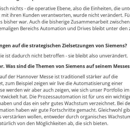
ch nichts - die operative Ebene, also die Einheiten, die un
 mit ihren Kunden verantworten, wurde nicht verändert. Fü
e es bisher war. Auch die bisherige Zusammenarbeit zwische
emaligen Bereichs Automation und Drives bleibt unter den 
gen auf die strategischen Zielsetzungen von Siemens?
ie ist dadurch nicht betroffen - sie bleibt also unverändert.
or. Was sind die Themen von Siemens auf seinem Messe
f der Hannover Messe ist traditionell stärker auf die
, zum Beispiel zeigen wir live die Automatisierung einer
e werden wir aber auch zeigen, wie sich unser Portfolio im
wickelt hat. Die Prozessautomation ist für uns ein wichtig
t haben und das ein sehr gutes Wachstum verzeichnet. Bei d
mation haben wir gute Fortschritte gemacht. Gleichwohl gib
s verstärken wollen, entweder durch organisches Wachstu
atürlich von den Möglichkeiten ab, die sich bieten.