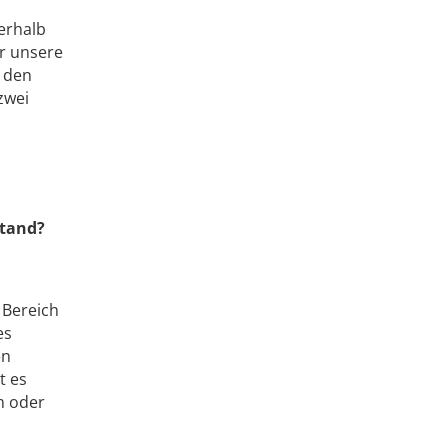
terhalb
r unsere
n den
zwei
stand?
 Bereich
es
en
t es
m oder