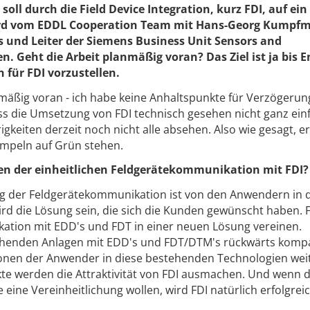
ll durch die Field Device Integration, kurz FDI, auf ei
wird vom EDDL Cooperation Team mit Hans-Georg Kumpfmü
und Leiter der Siemens Business Unit Sensors and
 Geht die Arbeit planmäßig voran? Das Ziel ist ja bis E
 für FDI vorzustellen.
mäßig voran - ich habe keine Anhaltspunkte für Verzögerun
 die Umsetzung von FDI technisch gesehen nicht ganz einfa
eiten derzeit noch nicht alle absehen. Also wie gesagt, er
Ampeln auf Grün stehen.
cen der einheitlichen Feldgerätekommunikation mit FDI?
ng der Feldgerätekommunikation ist von den Anwendern in 
ird die Lösung sein, die sich die Kunden gewünscht haben. 
ation mit EDD's und FDT in einer neuen Lösung vereinen.
estehenden Anlagen mit EDD's und FDT/DTM's rückwärts komp
itionen der Anwender in diese bestehenden Technologien wei
te werden die Attraktivität von FDI ausmachen. Und wenn d
eine Vereinheitlichung wollen, wird FDI natürlich erfolgreic