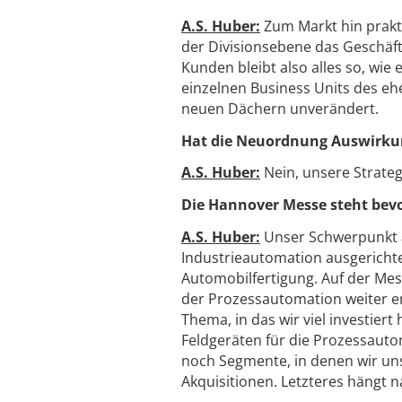
A.S. Huber:
Zum Markt hin praktis
der Divisionsebene das Geschäft
Kunden bleibt also alles so, wi
einzelnen Business Units des eh
neuen Dächern unverändert.
Hat die Neuordnung Auswirkun
A.S. Huber:
Nein, unsere Strateg
Die Hannover Messe steht bev
A.S. Huber:
Unser Schwerpunkt au
Industrieautomation ausgerichtet
Automobilfertigung. Auf der Mess
der Prozessautomation weiter ent
Thema, in das wir viel investier
Feldgeräten für die Prozessauto
noch Segmente, in denen wir un
Akquisitionen. Letzteres hängt n