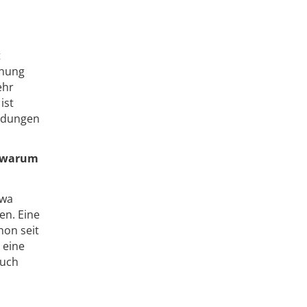
t
dnung
ehr
ist
eidungen
- warum
twa
en. Eine
hon seit
 eine
auch