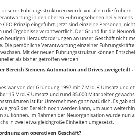
unserer Führungsstrukturen wurde vor allem die frühere
erantwortung in den oberen Führungsebenen bei Siemens
CEO-Prinzip eingeführt. Jetzt sind einzelne Personen, nich
n und Ergebnisse verantwortlich. Der Grund für die Neuor
den heutigen Herausforderungen an unser Geschäft nicht m
 Die persönliche Verantwortung einzelner Führungskräfte 
ewachsen. Mit der neuen Führungsstruktur können Entsch
neller als bisher getroffen werden.
der Bereich Siemens Automation and Drives zweigeteilt 
es war von der Gründung 1997 mit 7 Mrd. € Umsatz und e
 über 15 Mrd. € Umsatz und rund 85.000 Mitarbeiter gewachs
nsstrukturen ist für Unternehmen ganz natürlich. Es gab sc
 wie groß der Bereich noch werden kann, um auch weiterhin
llen zu können. Im Rahmen der Neuorganisation wurde nun 
eichs in zwei etwa gleichgroße Einheiten umgesetzt.
uordnung am operativen Geschäft?