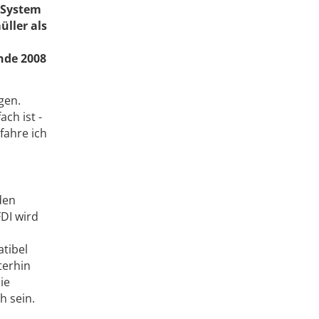
n System
ller als
nde 2008
gen.
ch ist -
fahre ich
den
FDI wird
atibel
terhin
ie
h sein.