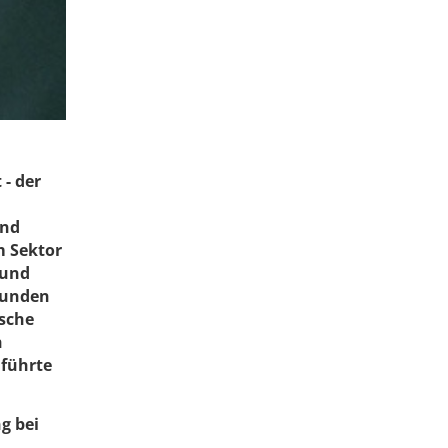
- der
und
m Sektor
 und
bunden
ische
h
 führte
g bei