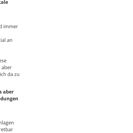
kale
ld immer
ial an
ese
 aber
ich da zu
s aber
endungen
nlagen
retbar