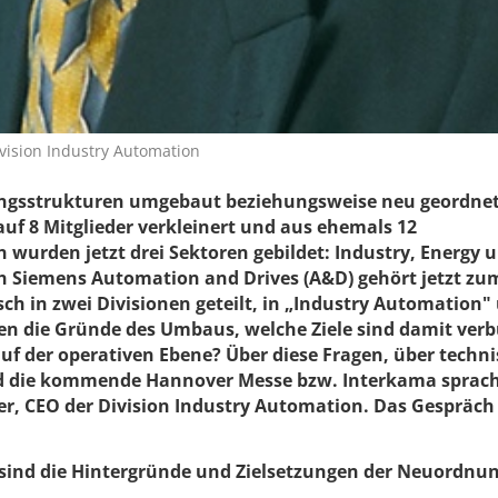
vision Industry Automation
ngsstrukturen umgebaut beziehungsweise neu geordnet 
uf 8 Mitglieder verkleinert und aus ehemals 12
urden jetzt drei Sektoren gebildet: Industry, Energy 
ch Siemens Automation and Drives (A&D) gehört jetzt zu
ch in zwei Divisionen geteilt, in „Industry Automation"
en die Gründe des Umbaus, welche Ziele sind damit ver
uf der operativen Ebene? Über diese Fragen, über techn
d die kommende Hannover Messe bzw. Interkama sprac
, CEO der Division Industry Automation. Das Gespräch
sind die Hintergründe und Zielsetzungen der Neuordnun