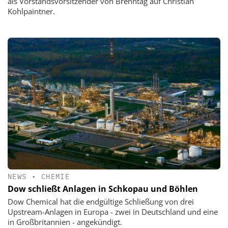
als Vorstandsvorsitzender von Brenntag auf Christian
Kohlpaintner.
NEWS
•
CHEMIE
Dow schließt Anlagen in Schkopau und Böhlen
Dow Chemical hat die endgültige Schließung von drei
Upstream-Anlagen in Europa - zwei in Deutschland und eine
in Großbritannien - angekündigt.