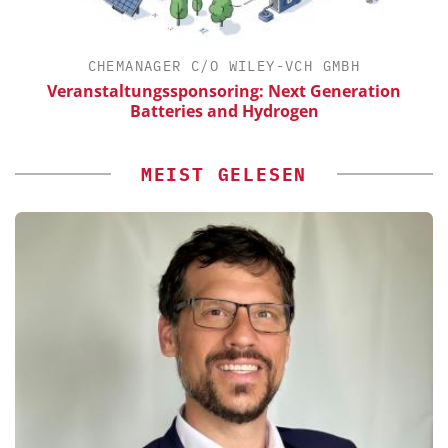
CHEMANAGER C/O WILEY-VCH GMBH
Veranstaltungssponsoring: Next Generation
E
Batteries and Hydrogen
MEIST GELESEN