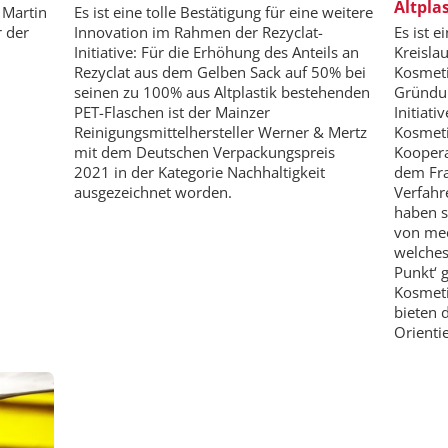
Altpla
 Martin
Es ist eine tolle Bestätigung für eine weitere
r der
Innovation im Rahmen der Rezyclat-
Es ist e
Initiative: Für die Erhöhung des Anteils an
Kreisla
Rezyclat aus dem Gelben Sack auf 50% bei
Kosmeti
seinen zu 100% aus Altplastik bestehenden
Gründu
PET-Flaschen ist der Mainzer
Initiat
Reinigungsmittelhersteller Werner & Mertz
Kosmeti
mit dem Deutschen Verpackungspreis
Kooper
2021 in der Kategorie Nachhaltigkeit
dem Fra
ausgezeichnet worden.
Verfahr
haben s
von mec
welches
Punkt‘ 
Kosmeti
bieten 
Orientie