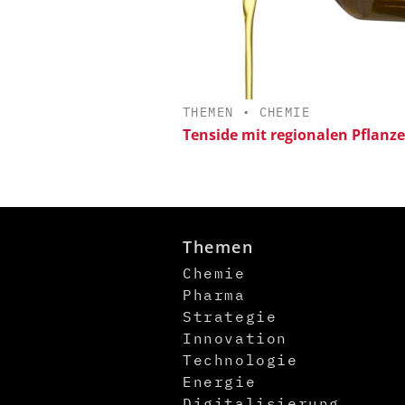
THEMEN
•
CHEMIE
Tenside mit regionalen Pflanz
Themen
Chemie
Pharma
Strategie
Innovation
Technologie
Energie
Digitalisierung