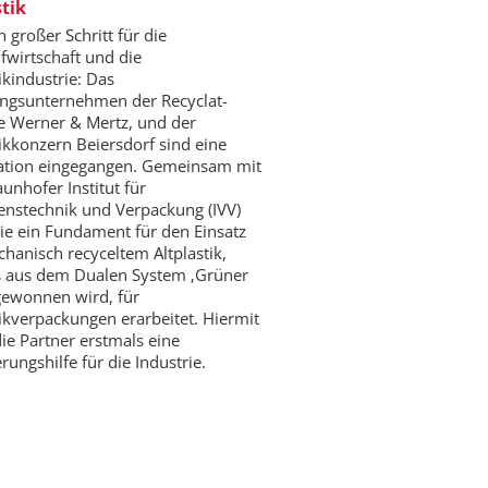
stik
in großer Schritt für die
ufwirtschaft und die
kindustrie: Das
ngsunternehmen der Recyclat-
ive Werner & Mertz, und der
kkonzern Beiersdorf sind eine
ation eingegangen. Gemeinsam mit
unhofer Institut für
enstechnik und Verpackung (IVV)
ie ein Fundament für den Einsatz
hanisch recyceltem Altplastik,
 aus dem Dualen System ‚Grüner
gewonnen wird, für
kverpackungen erarbeitet. Hiermit
die Partner erstmals eine
rungshilfe für die Industrie.