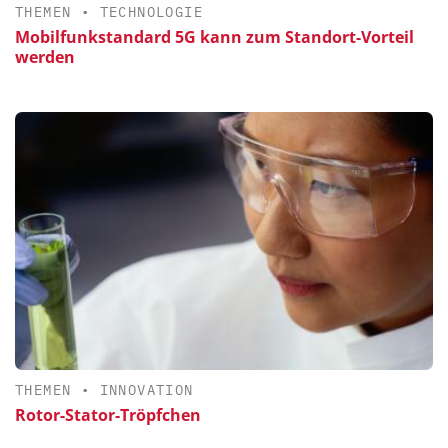
THEMEN
•
TECHNOLOGIE
Mobilfunkstandard 5G kann zum Standort-Vorteil
werden
THEMEN
•
INNOVATION
Rotor-Stator-Tröpfchen