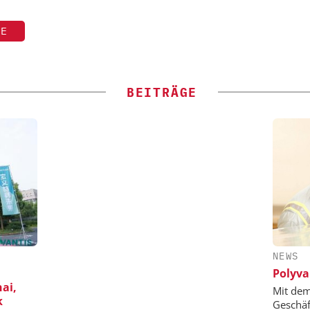
TE
BEITRÄGE
NEWS
Polyva
ai,
Mit de
k
Geschäf