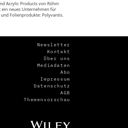
nd Acrylic Products von Röhm
t ein neues Unternehmen für
- und Folienprodukte: Polyvantis.
Newsletter
Kontakt
Über uns
Mediadaten
Abo
Impressum
Datenschutz
AGB
Themenvorschau