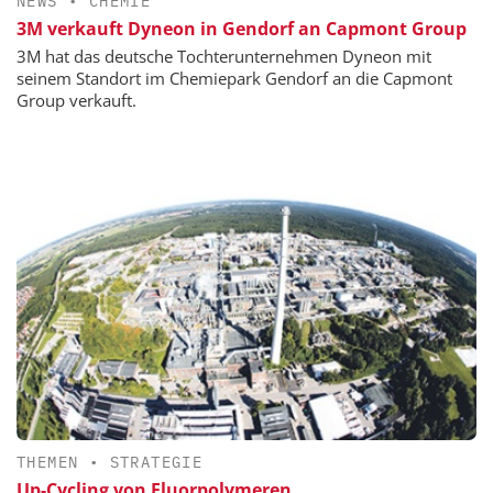
NEWS
•
CHEMIE
3M verkauft Dyneon in Gendorf an Capmont Group
3M hat das deutsche Tochterunternehmen Dyneon mit
seinem Standort im Chemiepark Gendorf an die Capmont
Group verkauft.
THEMEN
•
STRATEGIE
Up-Cycling von Fluorpolymeren