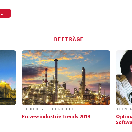
TE
BEITRÄGE
THEMEN
•
TECHNOLOGIE
THEME
Prozessindustrie-Trends 2018
Optima
Softw