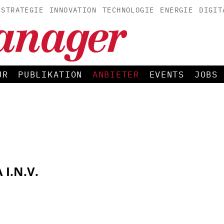
STRATEGIE
INNOVATION
TECHNOLOGIE
ENERGIE
DIGIT
UR
PUBLIKATION
ANBIETER
EVENTS
JOBS
 I.N.V.