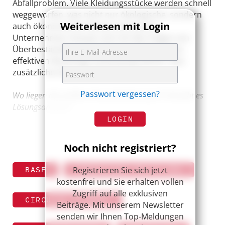
Abfallproblem. Viele Kleidungsstücke werden schnell
weggeworfen, was nicht nur ökologische, sondern
Weiterlesen mit Login
auch ökonomische Kosten verursacht.
Unternehmen müssen sich mit den Folgen von
Überbeständen und der Notwendigkeit eines
effektiven Recyclings auseinandersetzen, was
zusätzliche Investitionen erfordert.
Passwort vergessen?
Wo liegen die größten Herausforderungen? Und gibt es
Lösungsansätze?
LOGIN
Noch nicht registriert?
Registrieren Sie sich jetzt
BASF
CHEMISCHES RECYCLING
kostenfrei und Sie erhalten vollen
Zugriff auf alle exklusiven
CIRCULAR ECONOMY
Beiträge. Mit unserem Newsletter
senden wir Ihnen Top-Meldungen