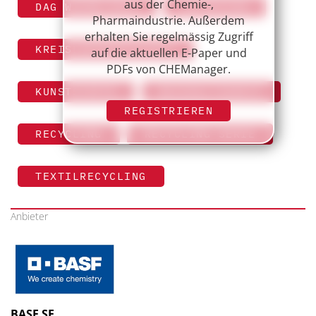
aus der Chemie-,
DAG WIEBELHAUS
INTERVIEW
Pharmaindustrie. Außerdem
erhalten Sie regelmässig Zugriff
KREISLAUFWIRTSCHAFT
auf die aktuellen E-Paper und
PDFs von CHEManager.
KUNSTSTOFFE
NACHHALTIGKEIT
REGISTRIEREN
RECYCLING
RECYCLING-SERIE
TEXTILRECYCLING
Anbieter
BASF SE