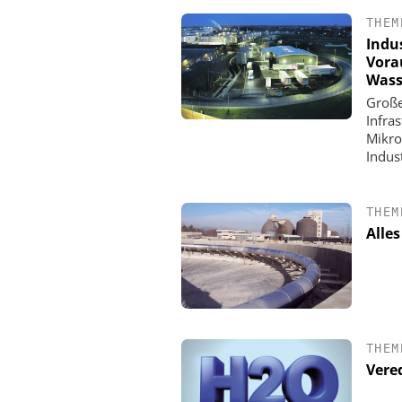
THEM
Indu
Vora
Wass
Große
Infra
Mikro
Indus
THEM
Alles
FETTE COMPACTIN
Kleine Probe, große
THEM
Vere