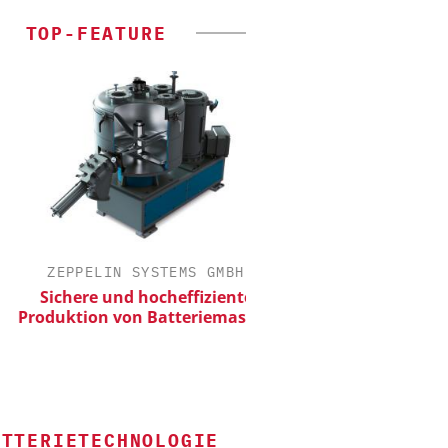
TOP-FEATURE
ZEPPELIN SYSTEMS GMBH
EPAL DEUTSCHLAN
Sichere und hocheffiziente
EPAL CP-Palet
oduktion von Batteriemassen
Qualitätsgesicherter St
Chemielogistik von
morgen
ATTERIETECHNOLOGIE