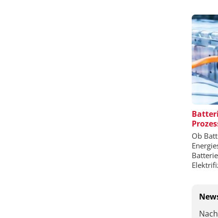
Batter
Prozes
Ob Batt
Energie
Batteri
Elektrif
News
Nach