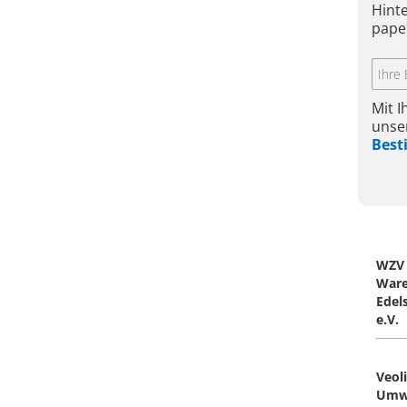
Hint
pape
Mit 
unse
Bes
WZV
Ware
Edels
e.V.
Veol
Umwe