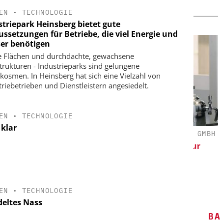
EN
•
TECHNOLOGIE
striepark Heinsberg bietet gute
ussetzungen für Betriebe, die viel Energie und
er benötigen
 Flächen und durchdachte, gewachsene
strukturen - Industrieparks sind gelungene
kosmen. In Heinsberg hat sich eine Vielzahl von
triebetrieben und Dienstleistern angesiedelt.
EN
•
TECHNOLOGIE
 klar
G GMBH
DIPL.-ING. WILHELM SCHMIDT GMBH
 Wirkung
Skalierbar vom Labor bis zur
Produktion
Pr
EN
•
TECHNOLOGIE
deltes Nass
B