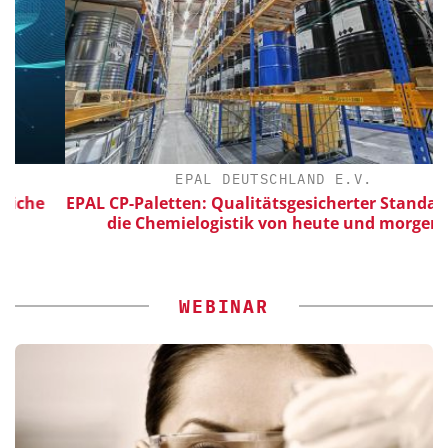
EPAL DEUTSCHLAND E.V.
he
EPAL CP-Paletten: Qualitätsgesicherter Standard für
die Chemielogistik von heute und morgen
WEBINAR