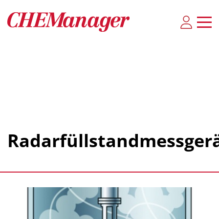
Radarfüllstandmessger