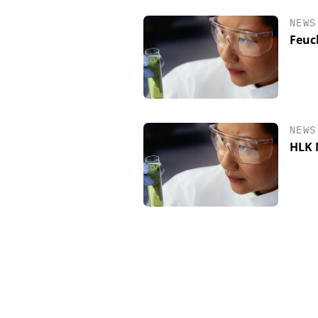
NEWS
Feuc
NEWS
HLK 