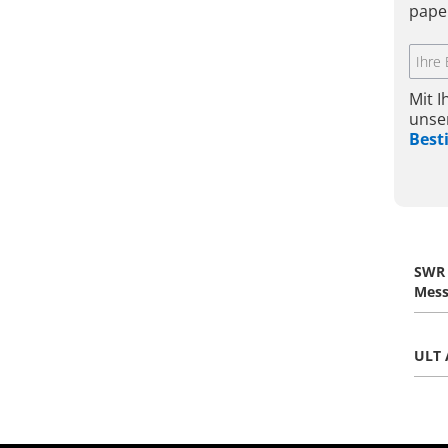
pape
Mit 
unse
Bes
SWR 
Mess
ULT 