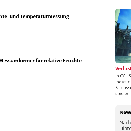
hte- und Temperaturmessung
Messumformer für relative Feuchte
Verlust
In CCUS
Industr
Schlüss
spielen 
News
Nach
Hint