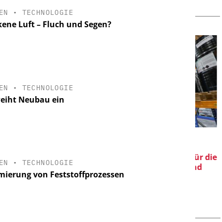
EN
•
TECHNOLOGIE
kene Luft – Fluch und Segen?
EN
•
TECHNOLOGIE
weiht Neubau ein
H / JMP
EPAL DEUTSCHLAND E.V.
EPAL CP-Paletten:
Qualitätsgesicherter Standard für die
Pr
Daten für
EN
•
TECHNOLOGIE
Chemielogistik von heute und
kenntnisse
mierung von Feststoffprozessen
morgen