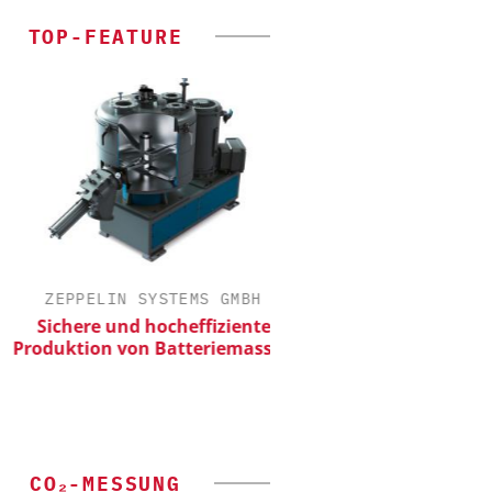
TOP-FEATURE
ZEPPELIN SYSTEMS GMBH
ALEXANDER THAM
Sichere und hocheffiziente
Der neue Kataly
oduktion von Batteriemassen
CO₂-MESSUNG