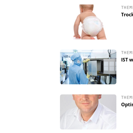
THEM
Troc
THEM
IST 
SAS INSTITUTE GMB
SOFTWARE
Visualisierung von 
THEM
wissenschaftliche Er
Opti