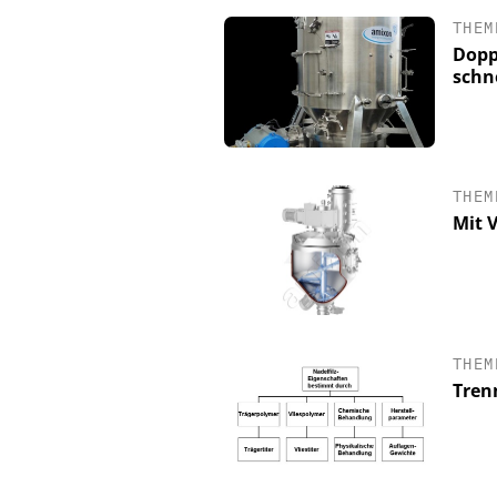
THEM
Dopp
schn
THEM
Mit 
SAS INSTITUTE GM
SOFTWARE
Visualisierung von 
THEM
wissenschaftliche E
Tren