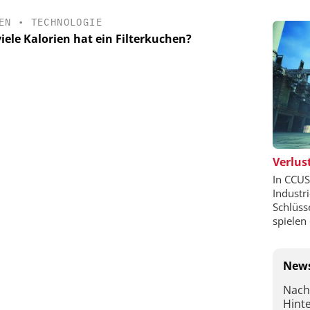
EN
•
TECHNOLOGIE
iele Kalorien hat ein Filterkuchen?
Verlust
In CCUS
Industr
Schlüss
spielen 
News
Nach
Hint