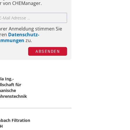
r von CHEManager.
Ihrer Anmeldung stimmen Sie
ren
Datenschutz-
timmungen
zu.
ABSENDEN
la Ing.-
lschaft für
anische
ahrenstechnik
bach Filtration
H