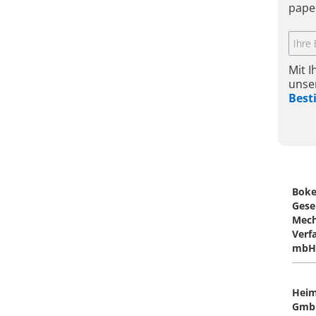
pape
Mit 
unse
Bes
Boke
Gesel
Mech
Verf
mbH
Heim
Gmb