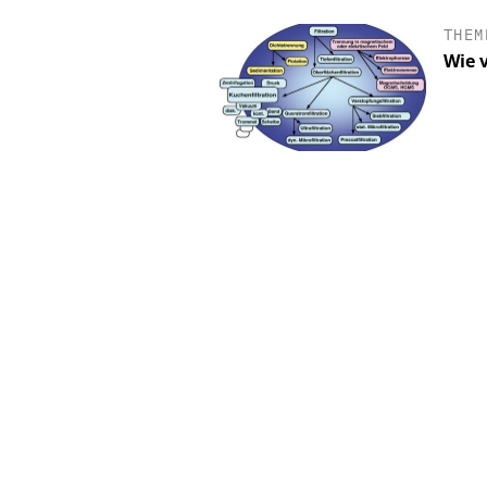
THEM
Wie v