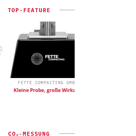
TOP-FEATURE
FETTE COMPACTING GMBH
ZEPPELIN SYSTE
Kleine Probe, große Wirkung
Sichere und hoche
Produktion von Bat
CO₂-MESSUNG