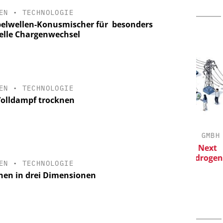
EN
•
TECHNOLOGIE
elwellen-Konusmischer für ­ besonders
elle Chargenwechsel
EN
•
TECHNOLOGIE
Volldampf trocknen
BH / JMP
CHEMANAGER C/O WILEY-VCH GMBH
Veranstaltungssponsoring: Next
Generation Batteries and Hydrogen
Daten für
EN
•
TECHNOLOGIE
rkenntnisse
nen in drei Dimensionen