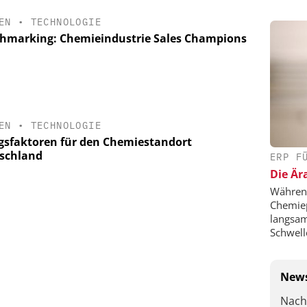
EN
•
TECHNOLOGIE
hmarking: Chemieindustrie Sales Champions
EN
•
TECHNOLOGIE
lgsfaktoren für den Chemiestandort
schland
ERP F
Die Är
Während
Chemie
langsam
Schwell
News
Nach