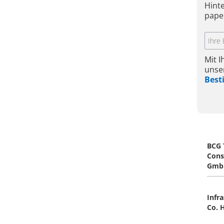
Hint
pape
Mit 
unse
Bes
BCG 
Cons
Gmb
Infr
Co. 