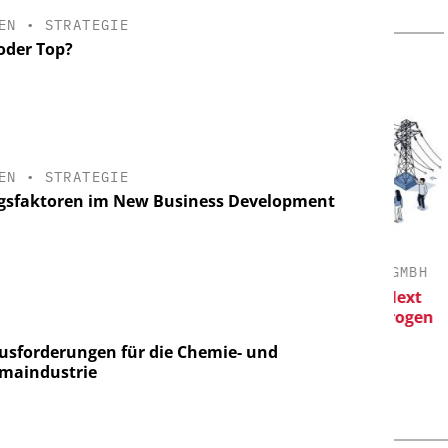
EN
•
STRATEGIE
oder Top?
EN
•
STRATEGIE
lgsfaktoren im New Business Development
D E.V.
CHEMANAGER C/O WILEY-VCH GMBH
en:
Veranstaltungssponsoring: Next
K
ndard für die
Generation Batteries and Hydrogen
heute und
usforderungen für die Chemie- und
maindustrie