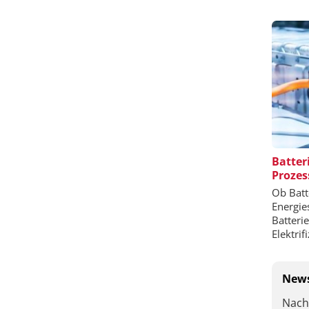
Batter
Prozes
Ob Batt
Energie
Batteri
Elektrif
News
Nach