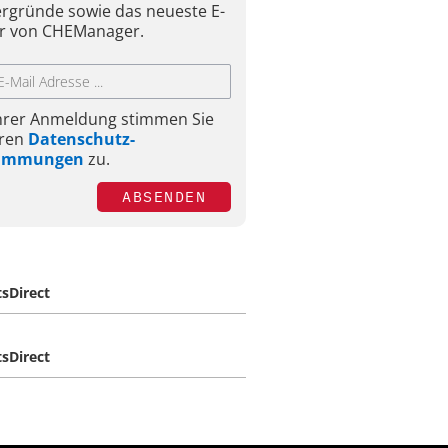
ergründe sowie das neueste E-
r von CHEManager.
Ihrer Anmeldung stimmen Sie
ren
Datenschutz-
timmungen
zu.
ABSENDEN
tsDirect
tsDirect