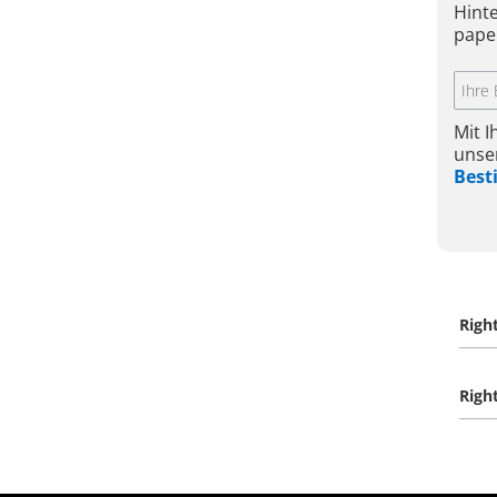
Hint
pape
Mit 
unse
Bes
Righ
Righ