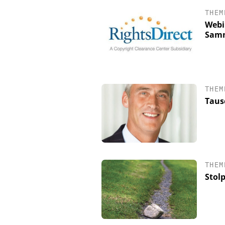
THEM
Webi
Samm
THEM
Taus
CHEMANAGER C/O WIL
Veranstaltungsspons
Generation Batteries
THEM
Stol