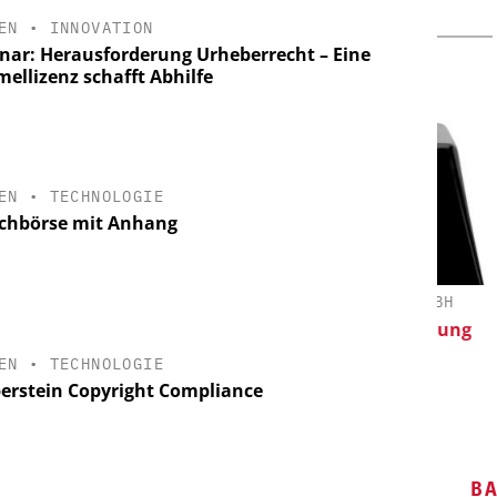
EN
•
INNOVATION
nar: Herausforderung Urheberrecht – Eine
ellizenz schafft Abhilfe
EN
•
TECHNOLOGIE
chbörse mit Anhang
EY-VCH GMBH
FETTE COMPACTING GMBH
oring: Next
Kleine Probe, große Wirkung
 and Hydrogen
P
EN
•
TECHNOLOGIE
perstein Copyright Compliance
B