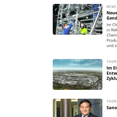
NEWS
Neue
Gend
Im Ch
in Re
Chemi
Produ
und s
THEM
Im E
DIPL.-ING. WILHELM S
Entw
Skalierbar vom Labo
Zykl
Produktion
THEM
Sanof