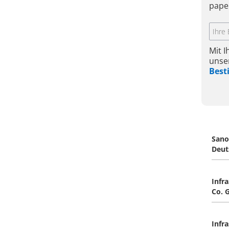
pape
Mit 
unse
Bes
Sano
Deut
Infr
Co. 
Infr