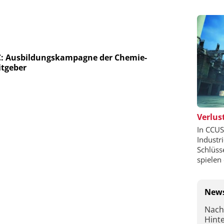
: Ausbildungskampagne der Chemie-
itgeber
Verlust
In CCUS
Industr
Schlüss
spielen 
News
Nach
Hint