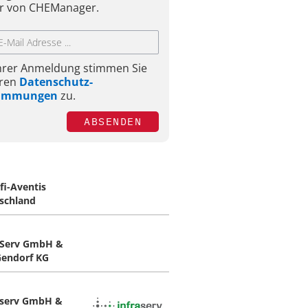
r von CHEManager.
Ihrer Anmeldung stimmen Sie
ren
Datenschutz-
timmungen
zu.
ABSENDEN
fi-Aventis
schland
aServ GmbH &
Gendorf KG
aserv GmbH &