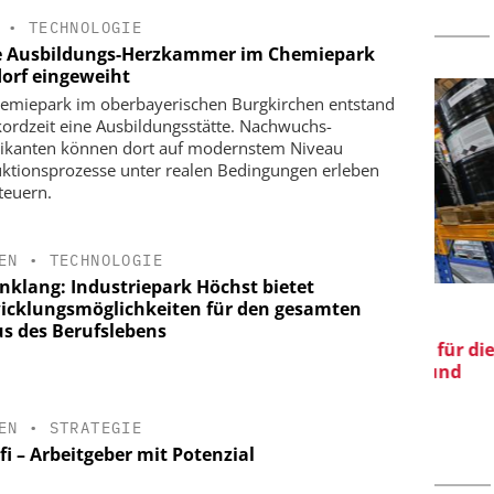
•
TECHNOLOGIE
 Ausbildungs-Herzkammer im Chemiepark
orf eingeweiht
emiepark im oberbayerischen Burgkirchen entstand
kordzeit eine Ausbildungsstätte. Nachwuchs-
kanten können dort auf modernstem Niveau
ktionsprozesse unter realen Bedingungen erleben
teuern.
EN
•
TECHNOLOGIE
inklang: Industriepark Höchst bietet
CHMIDT GMBH
EPAL DEUTSCHLAND E.V.
icklungsmöglichkeiten für den gesamten
r bis zur
EPAL CP-Paletten:
us des Berufslebens
Qualitätsgesicherter Standard für die
V
Chemielogistik von heute und
wi
morgen
EN
•
STRATEGIE
i – Arbeitgeber mit Potenzial