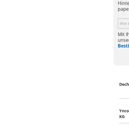
Hint
pape
Mit 
unse
Bes
Dech
Ynco
KG