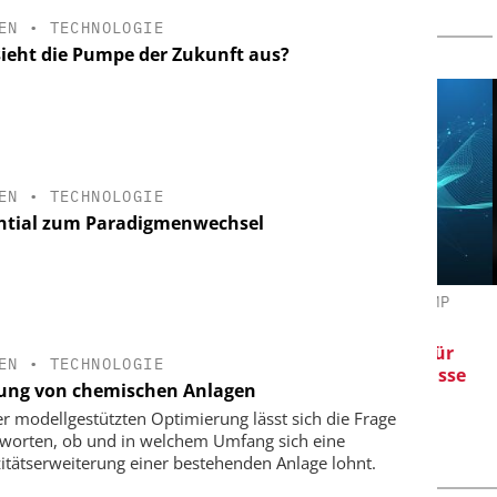
EN
•
TECHNOLOGIE
sieht die Pumpe der Zukunft aus?
EN
•
TECHNOLOGIE
ntial zum Paradigmenwechsel
G GMBH
SAS INSTITUTE GMBH / JMP
SOFTWARE
 Wirkung
Visualisierung von Daten für
EN
•
TECHNOLOGIE
wissenschaftliche Erkenntnisse
ung von chemischen Anlagen
er modellgestützten Optimierung lässt sich die Frage
worten, ob und in welchem Umfang sich eine
itätserweiterung einer bestehenden Anlage lohnt.