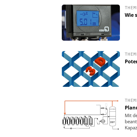
THEM
Wie 
THEM
Pote
FETTE COMPACTIN
Kleine Probe, große
THEM
Plan
Mit d
beant
Kapaz