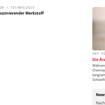
EN
•
TECHNOLOGIE
faszinierender Werkstoff
ERP F
Die Är
Während
Chemie
langsam
Schwell
News
Nach