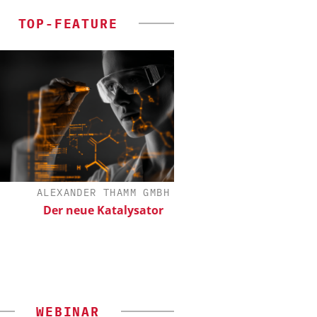
TOP-FEATURE
ALEXANDER THAMM GMBH
CHEMANAGER C/O WILE
Der neue Katalysator
Veranstaltungssponso
Generation Batteries 
WEBINAR