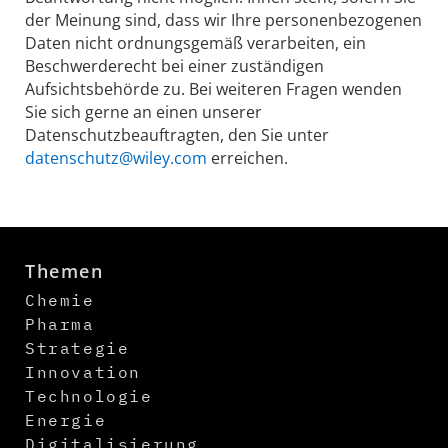
der Meinung sind, dass wir Ihre personenbezogenen
Daten nicht ordnungsgemäß verarbeiten, ein
Beschwerderecht bei einer zuständigen
Aufsichtsbehörde zu. Bei weiteren Fragen wenden
Sie sich gerne an einen unserer
Datenschutzbeauftragten, den Sie unter
datenschutz@wiley.com
erreichen.
Themen
Chemie
Pharma
Strategie
Innovation
Technologie
Energie
Digitalisierung