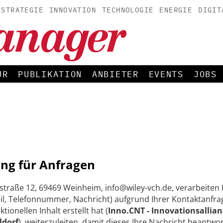
STRATEGIE
INNOVATION
TECHNOLOGIE
ENERGIE
DIGIT
UR
PUBLIKATION
ANBIETER
EVENTS
JOBS
ng für Anfragen
straße 12, 69469 Weinheim, info@wiley-vch.de, verarbeite
, Telefonnummer, Nachricht) aufgrund Ihrer Kontaktanfrag
onellen Inhalt erstellt hat (
Inno.CNT - Innovationsallian
ldorf
), weiterzuleiten, damit dieses Ihre Nachricht beantw