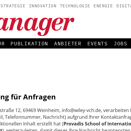
STRATEGIE
INNOVATION
TECHNOLOGIE
ENERGIE
DIGIT
UR
PUBLIKATION
ANBIETER
EVENTS
JOBS
ng für Anfragen
straße 12, 69469 Weinheim, info@wiley-vch.de, verarbeite
, Telefonnummer, Nachricht) aufgrund Ihrer Kontaktanfrag
onellen Inhalt erstellt hat (
Provadis School of Interna
t
), weiterzuleiten, damit dieses Ihre Nachricht beantworte