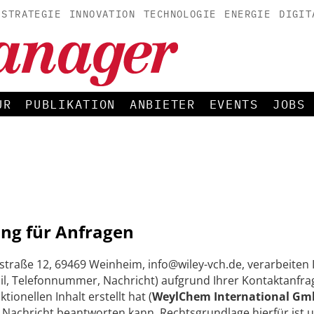
STRATEGIE
INNOVATION
TECHNOLOGIE
ENERGIE
DIGIT
UR
PUBLIKATION
ANBIETER
EVENTS
JOBS
ng für Anfragen
straße 12, 69469 Weinheim, info@wiley-vch.de, verarbeite
, Telefonnummer, Nachricht) aufgrund Ihrer Kontaktanfrag
onellen Inhalt erstellt hat (
WeylChem International Gmb
e Nachricht beantworten kann. Rechtsgrundlage hierfür ist 