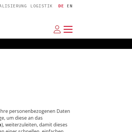
ALISIERUNG
LOGISTIK
DE
EN
n Ihre personenbezogenen Daten
e, um diese an das
h
), weiterzuleiten, damit dieses
an einer schnellen, einfachen