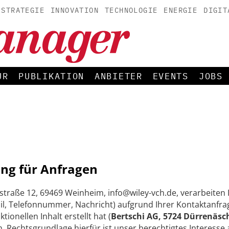
STRATEGIE
INNOVATION
TECHNOLOGIE
ENERGIE
DIGIT
UR
PUBLIKATION
ANBIETER
EVENTS
JOBS
ng für Anfragen
straße 12, 69469 Weinheim, info@wiley-vch.de, verarbeite
, Telefonnummer, Nachricht) aufgrund Ihrer Kontaktanfrag
onellen Inhalt erstellt hat (
Bertschi AG, 5724 Dürrenäsc
 Rechtsgrundlage hierfür ist unser berechtigtes Interesse 