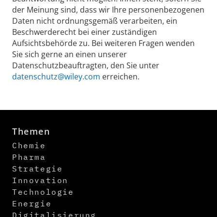
der Meinung sind, dass wir Ihre personenbezogenen
Daten nicht ordnungsgemäß verarbeiten, ein
Beschwerderecht bei einer zuständigen
Aufsichtsbehörde zu. Bei weiteren Fragen wenden
Sie sich gerne an einen unserer
Datenschutzbeauftragten, den Sie unter
datenschutz@wiley.com
erreichen.
Themen
Chemie
Pharma
Strategie
Innovation
Technologie
Energie
Digitalisierung