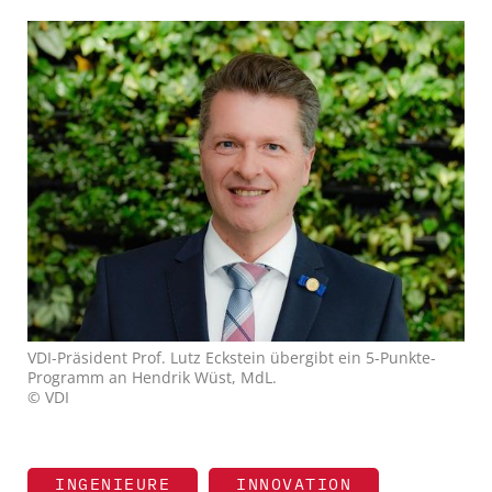
VDI-Präsident Prof. Lutz Eckstein übergibt ein 5-Punkte-
Programm an Hendrik Wüst, MdL.
© VDI
INGENIEURE
INNOVATION