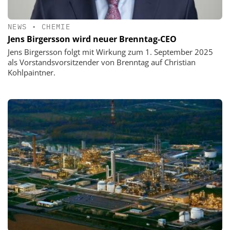
NEWS
•
CHEMIE
Jens Birgersson wird neuer Brenntag-CEO
Jens Birgersson folgt mit Wirkung zum 1. September 2025
als Vorstandsvorsitzender von Brenntag auf Christian
Kohlpaintner.