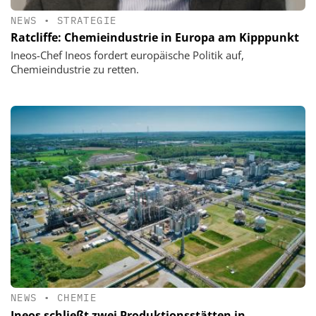
NEWS
•
STRATEGIE
Ratcliffe: Chemieindustrie in Europa am Kipppunkt
Ineos-Chef Ineos fordert europäische Politik auf,
Chemieindustrie zu retten.
NEWS
•
CHEMIE
Ineos schließt zwei Produktionsstätten in