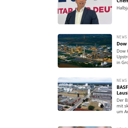
Chem
Halbj
NEWS
Dow 
Dow C
Upstr
in Gr
NEWS
BASF
Laus
Der B
mit s
um An