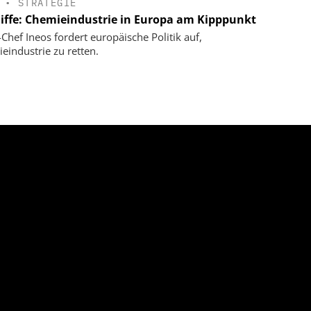
•
STRATEGIE
liffe: Chemieindustrie in Europa am Kipppunkt
-Chef Ineos fordert europäische Politik auf,
eindustrie zu retten.