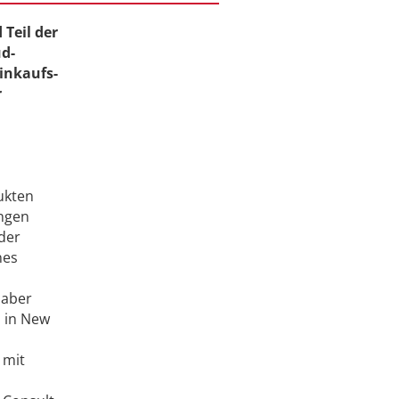
 Teil der
d-
Einkaufs-
r
ukten
ungen
der
nes
 aber
 in New
 mit