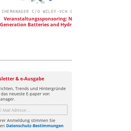
MANAGER C/O WILEY-VCH GMBH
EPAL DEUTSCHLAN
anstaltungssponsoring: Next
EPAL CP-Palett
ration Batteries and Hydrogen
Qualitätsgesicherter Sta
Chemielogistik von 
morgen
letter & e-Ausgabe
ichten, Trends und Hintergründe
 das neueste E-paper von
anager.
hrer Anmeldung stimmen Sie
ren
Datenschutz-Bestimmungen