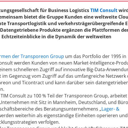
tungsgesellschaft für Business Logistics
TIM Consult
wird
meinsam bietet die Gruppe Kunden eine weltweite Clou
ente Transportlogistik und verkehrsträgerübergreifende 
Datengetriebene Produkte ergänzen die Plattformen de
Echtzeiteinblicke in die Dynamik der weltweiten
ormen der Transporeon Group
um das Portfolio der 1995 in
onsult werden Kunden von neuen Market-Intelligence-Prod
einem schnelleren Zugriff auf innovative Big-Data-Anwend
iert im Gegenzug vom Zugriff auf das umfangreiche Netzwerk 
reon und Ticontract und kann darüber sein datengetriebe
n.
IM Consult zu 100 % Teil der Transporeon Group, arbeitet
 Unternehmen mit Sitz in Mannheim, Deutschland, und Büro
Geschäftsbereiche des Beratungsunternehmens „
Lager- &
erden weiterhin als eigenständige Einheiten operieren und
cklungsstrategien verfolgen.