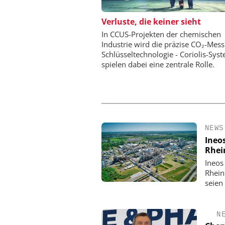
DIPL.-ING. WILHELM SC
Verluste, die keiner sieht
Skalierbar vom Labor
In CCUS-Projekten der chemischen
Produktion
Industrie wird die präzise CO₂-Mes
Schlüsseltechnologie - Coriolis-Sys
spielen dabei eine zentrale Rolle.
NEWS
Ineo
Rhei
Ineos
Rhein
seien
N