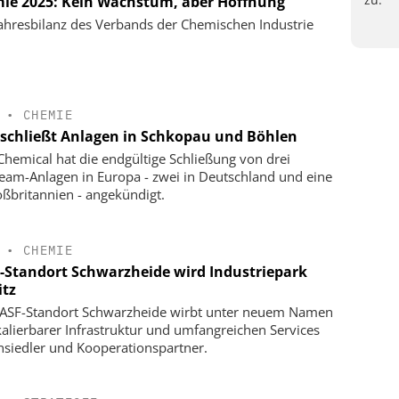
ie 2025: Kein Wachstum, aber Hoffnung
ahresbilanz des Verbands der Chemischen Industrie
•
CHEMIE
schließt Anlagen in Schkopau und Böhlen
hemical hat die endgültige Schließung von drei
eam-Anlagen in Europa - zwei in Deutschland und eine
oßbritannien - angekündigt.
•
CHEMIE
-Standort Schwarzheide wird Industriepark
itz
ASF-Standort Schwarzheide wirbt unter neuem Namen
kalierbarer Infrastruktur und umfangreichen Services
siedler und Kooperationspartner.