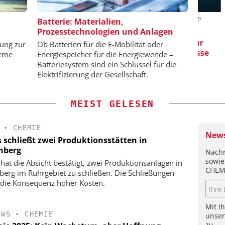
HMIDT GMBH
SAS INSTITUTE GMBH / JMP
CHE
Batterie: Materialien,
SOFTWARE
Prozesstechnologien und Anlagen
 bis zur
Ver
Gene
Visualisierung von Daten für
sung zur
Ob Batterien für die E-Mobilität oder
wissenschaftliche Erkenntnisse
teme
Energiespeicher für die Energiewende –
Batteriesystem sind ein Schlüssel für die
Elektrifizierung der Gesellschaft.
MEIST GELESEN
•
CHEMIE
News
s schließt zwei Produktionsstätten in
nberg
Nachr
sowie
 hat die Absicht bestätigt, zwei Produktionsanlagen in
CHEM
berg im Ruhrgebiet zu schließen. Die Schließungen
 die Konsequenz hoher Kosten.
Mit I
EWS
•
CHEMIE
unse
zu.