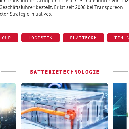
r der Transporeon Group und bleibt Geschäftsführer von TIM
schäftsführer bestellt. Er ist seit 2008 bei Transporeon
tor Strategic Initiatives.
LOUD
LOGISTIK
PLATTFORM
TIM 
BATTERIETECHNOLOGIE