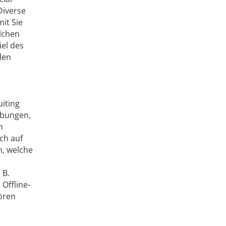
Diverse
it Sie
olchen
el des
den
iting
rbungen,
n
ch auf
n, welche
 B.
Offline-
ören