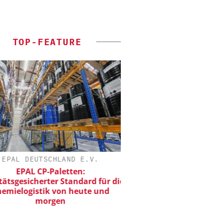
TOP-FEATURE
EPAL DEUTSCHLAND E.V.
FETTE COMPACTING
EPAL CP-Paletten:
Kleine Probe, große
ätsgesicherter Standard für die
emielogistik von heute und
morgen