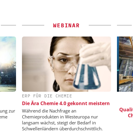
WEBINAR
ERP FÜR DIE CHEMIE
HMIDT GMBH
SAS INSTITUTE GMBH / JMP
SOFTWARE
Die Ära Chemie 4.0 gekonnt meistern
 bis zur
Qualit
Visualisierung von Daten für
sung zur
Während die Nachfrage an
Ch
wissenschaftliche Erkenntnisse
teme
Chemieprodukten in Westeuropa nur
langsam wächst, steigt der Bedarf in
Schwellenländern überdurchschnittlich.