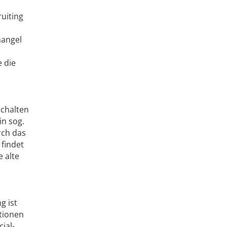
uiting
mangel
 die
schalten
in sog.
rch das
findet
 alte
g ist
tionen
ial-