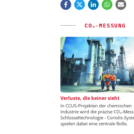
CO₂-MESSUNG
DIPL.-ING. WILHELM SC
Verluste, die keiner sieht
Skalierbar vom Labor
In CCUS-Projekten der chemischen
Produktion
Industrie wird die präzise CO₂-Mes
Schlüsseltechnologie - Coriolis-Sys
spielen dabei eine zentrale Rolle.