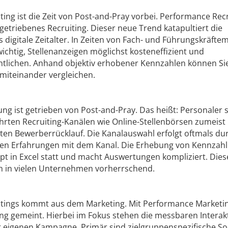
ing ist die Zeit von Post-and-Pray vorbei. Performance Recr
etriebenes Re­cruiting. Dieser neue Trend katapultiert die
 digitale Zeitalter. In Zeiten von Fach- und Führungskräfte
ichtig, Stellenanzeigen möglichst kosteneffizient und
entlichen. Anhand objektiv erhobener Kennzahlen können Sie
e miteinander vergleichen.
ng ist getrieben von Post-and-Pray. Das heißt: Personaler 
hrten Recruiting-Kanälen wie Online-Stellenbörsen zumeist 
ten Bewerberrücklauf. Die Kanalauswahl erfolgt oftmals du
n Erfahrungen mit dem Kanal. Die Erhebung von Kennzahl 
 in Excel statt und macht Auswertungen kompliziert. Diese
ch in vielen Unternehmen vorherrschend.
itings kommt aus dem Market­ing. Mit Performance Marketin
ng gemeint. Hierbei im Fokus stehen die messbaren Interak
er eigenen Kampagne. Primär sind zielgruppenspezifische Soc