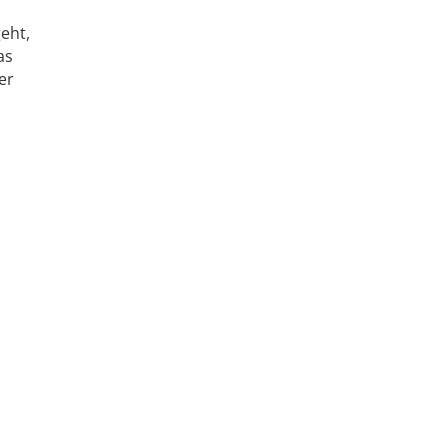
eht,
as
er