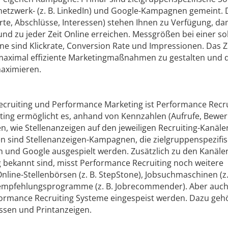
enetzwerk- (z. B. LinkedIn) und Google-Kampagnen gemeint. 
rte, Abschlüsse, Interessen) stehen Ihnen zu Verfügung, dam
nd zu jeder Zeit Online erreichen. Messgrößen bei einer s
 sind Klickrate, Conversion Rate und Impressionen. Das Zi
 maximal effiziente Market­ingmaßnahmen zu gestalten und 
aximieren.
ecruiting und Performance Marketing ist Performance Recru
ting ermöglicht es, anhand von Kennzahlen (Aufrufe, Bewe
n, wie Stellenanzeigen auf den jeweiligen Recruiting-Kanäle
n sind Stellenanzeigen-Kampagnen, die zielgruppenspezifis
n und Google ausgespielt werden. Zusätzlich zu den Kanäle
bekannt sind, misst Performance Recruiting noch weitere
nline-Stellenbörsen (z. B. StepStone), Jobsuchmaschinen (z.
erempfehlungsprogramme (z. B. Jobrecommender). Aber auch 
formance Recruiting Systeme eingespeist werden. Dazu geh
sen und Printanzeigen.