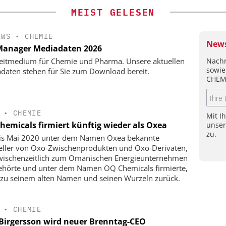
MEIST GELESEN
EWS
•
CHEMIE
News
anager Mediadaten 2026
Nachr
eitmedium für Chemie und Pharma. Unsere aktuellen
sowie
daten stehen für Sie zum Download bereit.
CHEM
•
CHEMIE
Mit I
hemicals firmiert künftig wieder als Oxea
unse
zu.
is Mai 2020 unter dem Namen Oxea bekannte
eller von Oxo-Zwischenprodukten und Oxo-Derivaten,
wischenzeitlich zum Omanischen Energieunternehmen
hörte und unter dem Namen OQ Chemicals firmierte,
 zu seinem alten Namen und seinen Wurzeln zurück.
•
CHEMIE
 Birgersson wird neuer Brenntag-CEO