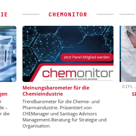
GIE
CHEMONITOR
 GMBH
SAS INSTITUTE GMBH / JMP
DIPL.
Meinungsbarometer für die
SOFTWARE
gen
Chemieindustrie
ator
Sk
Visualisierung von Daten für
r
Trendbarometer für die Chemie- und
wissenschaftliche Erkenntnisse
de –
Pharmaindustrie. Präsentiert von
r die
CHEManager und Santiago Advisors
Management-Beratung für Strategie und
Organisation.