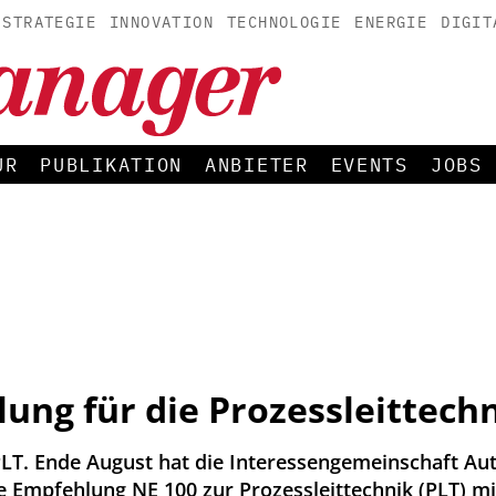
STRATEGIE
INNOVATION
TECHNOLOGIE
ENERGIE
DIGIT
UR
PUBLIKATION
ANBIETER
EVENTS
JOBS
ng für die Prozessleittech
LT. Ende August hat die Interessengemeinschaft Au
e Empfehlung NE 100 zur Prozessleittechnik (PLT) m