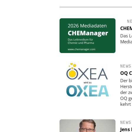
N
CHEM
Das L
Media
NEWS
OQ C
Der b
Herst
der z
OQ ge
kehrt
NEWS
Jens