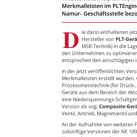
Merkmalleisten im PLTEnginee
Namur- Geschäftsstelle bez
D
ie darin enthaltenen je
Hersteller von
PLT-Gerä
MSR-Technik) in die Lag
den Unternehmen zu optimieren 
entsprechen den einschlägigen i
In der jetzt veröffentlichten Ver
Merkmalleisten erstellt wurden, 
Prozessmesstechnik (für Druck-,
Geräte aus dem Bereich der Akto
eine Niederspannungs-Schaltgerä
Version als sog.
Composite-Ger
Ventil, Antrieb, Magnetventil u
An der Aufnahme von weiteren F
zukünftige Versionen der NE 100