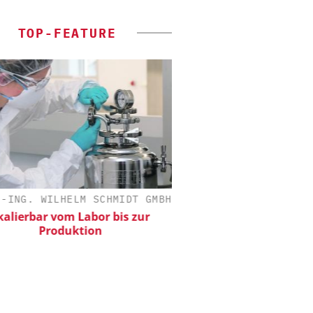
TOP-FEATURE
-ING. WILHELM SCHMIDT GMBH
FETTE COMPACTING
alierbar vom Labor bis zur
Kleine Probe, große
Produktion