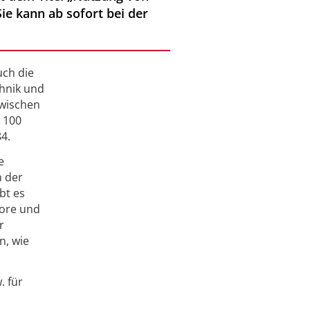
ie kann ab sofort bei der
uch die
chnik und
zwischen
 100
4.
e
h der
bt es
tore und
r
n, wie
. für