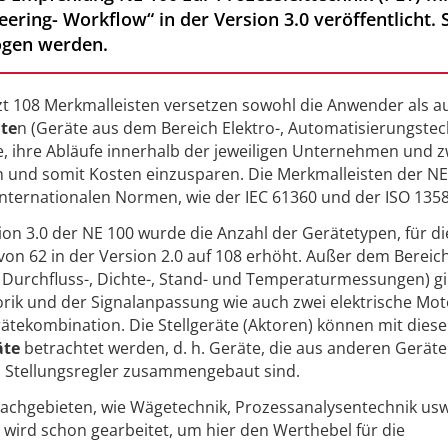
ring- Workflow“ in der Version 3.0 veröffentlicht. S
ogen werden.
tzt 108 Merkmalleisten versetzen sowohl die Anwender als a
te
n (Geräte aus dem Bereich Elektro-, Automatisierungste
e, ihre Abläufe innerhalb der jeweiligen Unternehmen und 
und somit Kosten einzusparen. Die Merkmalleisten der NE
nternationalen Normen, wie der IEC 61360 und der ISO 1358
sion 3.0 der NE 100 wurde die Anzahl der Gerätetypen, für di
von 62 in der Version 2.0 auf 108 erhöht. Außer dem Bereic
 Durchfluss-, Dichte-, Stand- und Temperaturmessungen) gi
rik und der Signalanpassung wie auch zwei elektrische Mo
tekombination. Die Stellgeräte (Aktoren) können mit diese
äte
betrachtet werden, d. h. Geräte, die aus anderen Geräte
nd Stellungsregler zusammengebaut sind.
achgebieten, wie Wägetechnik, Prozessanalysentechnik usw
 wird schon gearbeitet, um hier den Werthebel für die