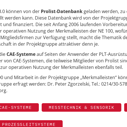
 3.0 können von der
Prolist-Datenbank
geladen werden, zu 
llt werden kann. Diese Datenbank wird von der Projektgru
ut und finanziert. Die seit Anfang 2006 laufenden Vorbereitu
zur operativen Nutzung der Merkmalleisten der NE 100, wofür 
itgliedsfirmen zur Verfügung stellt, macht die Thematik d
chaft in der Projektgruppe attraktiver denn je.
die
CAE-Systeme
auf Seiten der Anwender der PLT-Ausrüst
r von CAE-Systemen, die teilweise Mitglieder von Prolist sin
r operativen Nutzung der Merkmalleisten ebenfalls teil.
0 und Mitarbeit in der Projektgruppe „Merkmalleisten“ kön
ruppe erfragt werden: Dr. Peter Zgorzelski, Tel.: 0214/30-57
org.
CAE-SYSTEME
MESSTECHNIK & SENSORIK
PROZESSLEITSYSTEME