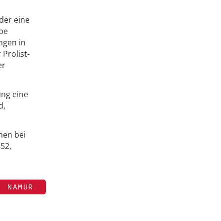
der eine
ppe
ngen in
Prolist-
er
ung eine
d,
nen bei
852,
NAMUR