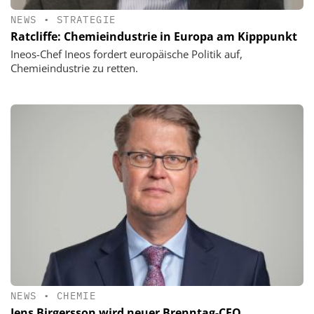
NEWS
•
STRATEGIE
Ratcliffe: Chemieindustrie in Europa am Kipppunkt
Ineos-Chef Ineos fordert europäische Politik auf,
Chemieindustrie zu retten.
NEWS
•
CHEMIE
Jens Birgersson wird neuer Brenntag-CEO