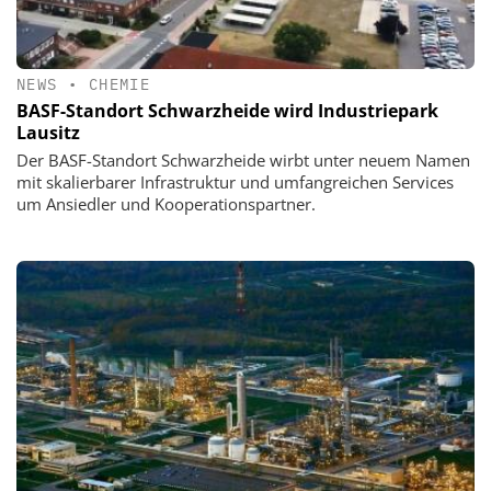
NEWS
•
CHEMIE
BASF-Standort Schwarzheide wird Industriepark
Lausitz
Der BASF-Standort Schwarzheide wirbt unter neuem Namen
mit skalierbarer Infrastruktur und umfangreichen Services
um Ansiedler und Kooperationspartner.