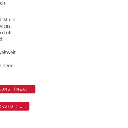
och
ist ein
vices.
rd oft
d
weltweit
m neue
IONS (M&A)
RKSTOFFE