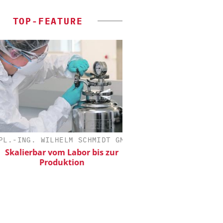
TOP-FEATURE
-ING. WILHELM SCHMIDT GMBH
CHEMANAGER C/O WILEY
alierbar vom Labor bis zur
Veranstaltungssponsor
Produktion
Generation Batteries a