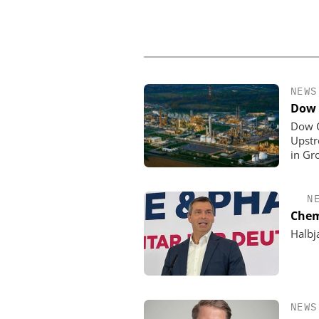
NEWS
Dow 
Dow C
Upstr
in Gr
N
Chem
Halbj
NEWS