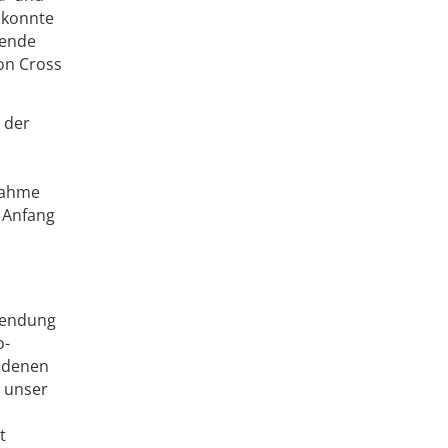
 konnte
tende
on Cross
 der
nahme
 Anfang
nwendung
o-
andenen
m unser
t