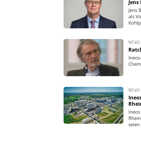
Jens
Jens 
als V
Kohlp
NEWS
Ratc
Ineos
Chemi
NEWS
Ineo
Rhei
Ineos
Rhein
seien