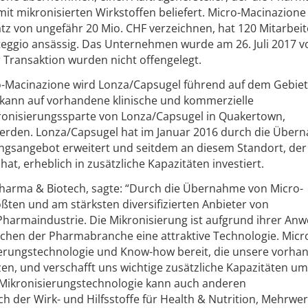
it mikronisierten Wirkstoffen beliefert. Micro-Macinazione
tz von ungefähr 20 Mio. CHF verzeichnen, hat 120 Mitarbei
teggio ansässig. Das Unternehmen wurde am 26. Juli 2017 v
r Transaktion wurden nicht offengelegt.
-Macinazione wird Lonza/Capsugel führend auf dem Gebiet
 kann auf vorhandene klinische und kommerzielle
ronisierungssparte von Lonza/Capsugel in Quakertown,
werden. Lonza/Capsugel hat im Januar 2016 durch die Über
ungsangebot erweitert und seitdem an diesem Standort, der
, erheblich in zusätzliche Kapazitäten investiert.
arma & Biotech, sagte: “Durch die Übernahme von Micro-
ten und am stärksten diversifizierten Anbieter von
 Pharmaindustrie. Die Mikronisierung ist aufgrund ihrer A
ichen der Pharmabranche eine attraktive Technologie. Micr
sierungstechnologie und Know-how bereit, die unsere vorh
n, und verschafft uns wichtige zusätzliche Kapazitäten u
Mikronisierungstechnologie kann auch anderen
ch der Wirk- und Hilfsstoffe für Health & Nutrition, Mehrwer