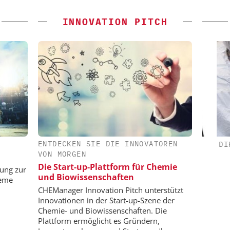
INNOVATION PITCH
ENTDECKEN SIE DIE INNOVATOREN
H / JMP
FETTE COMPACTING GMBH
DIPL.
VON MORGEN
Kleine Probe, große Wirkung
Sk
Die Start-up-Plattform für Chemie
aten für
sung zur
und Biowissenschaften
enntnisse
teme
CHEManager Innovation Pitch unterstützt
Innovationen in der Start-up-Szene der
Chemie- und Biowissenschaften. Die
Plattform ermöglicht es Gründern,