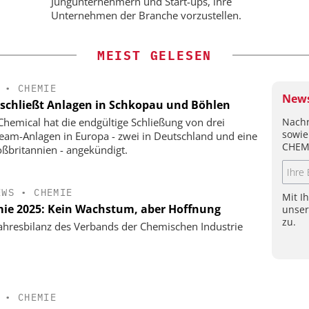
Jungunternehmern und Start-ups, ihre
Unternehmen der Branche vorzustellen.
MEIST GELESEN
•
CHEMIE
News
schließt Anlagen in Schkopau und Böhlen
Nachr
hemical hat die endgültige Schließung von drei
sowie
eam-Anlagen in Europa - zwei in Deutschland und eine
CHEM
oßbritannien - angekündigt.
EWS
•
CHEMIE
Mit I
ie 2025: Kein Wachstum, aber Hoffnung
unse
zu.
ahresbilanz des Verbands der Chemischen Industrie
•
CHEMIE