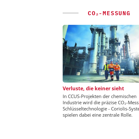
CO₂-MESSUNG
SAS INSTITUTE GMB
Verluste, die keiner sieht
SOFTWARE
In CCUS-Projekten der chemischen
Visualisierung von D
Industrie wird die präzise CO₂-Mes
wissenschaftliche Erk
Schlüsseltechnologie - Coriolis-Sys
spielen dabei eine zentrale Rolle.