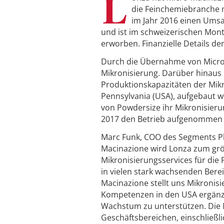
L
die Feinchemiebranche m
im Jahr 2016 einen Umsa
und ist im schweizerischen Mon
erworben. Finanzielle Details de
Durch die Übernahme von Micro
Mikronisierung. Darüber hinaus
Produktionskapazitäten der Mik
Pennsylvania (USA), aufgebaut 
von Powdersize ihr Mikronisier
2017 den Betrieb aufgenommen hat
Marc Funk, COO des Segments Ph
Macinazione wird Lonza zum größ
Mikronisierungsservices für die
in vielen stark wachsenden Bere
Macinazione stellt uns Mikroni
Kompetenzen in den USA ergänze
Wachstum zu unterstützen. Die 
Geschäftsbereichen, einschließli