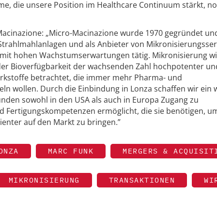
e, die unsere Position im Healthcare Continuum stärkt, n
Macinazione: „Micro-Macinazione wurde 1970 gegründet und 
 Strahlmahlanlagen und als Anbieter von Mikronisierungsser
 mit hohen Wachstumserwartungen tätig. Mikronisierung wi
 der Bioverfügbarkeit der wachsenden Zahl hochpotenter un
kstoffe betrachtet, die immer mehr Pharma- und
n wollen. Durch die Einbindung in Lonza schaffen wir ein 
den sowohl in den USA als auch in Europa Zugang zu
d Fertigungskompetenzen ermöglicht, die sie benötigen, u
ienter auf den Markt zu bringen.”
ONZA
MARC FUNK
MERGERS & ACQUISIT
MIKRONISIERUNG
TRANSAKTIONEN
WI