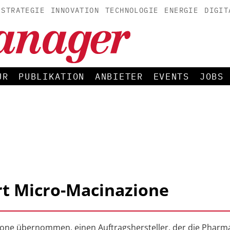
STRATEGIE
INNOVATION
TECHNOLOGIE
ENERGIE
DIGIT
UR
PUBLIKATION
ANBIETER
EVENTS
JOBS
rt Micro-Macinazione
ione übernommen, einen Auftragshersteller, der die Pharm