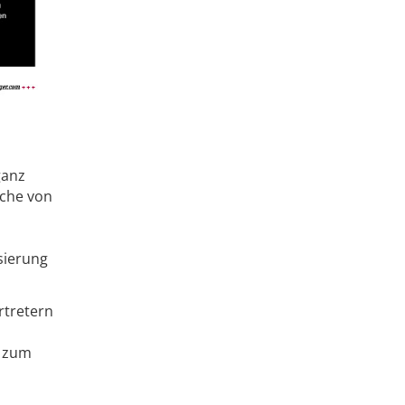
ganz
nche von
sierung
rtretern
e zum