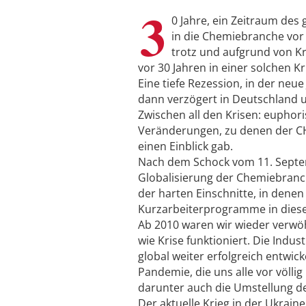
3
0 Jahre, ein Zeitraum des 
in die Chemiebranche vor 
trotz und aufgrund von Kr
vor 30 Jahren in einer solchen
Eine tiefe Rezession, in der neue
dann verzögert in Deutschland u
Zwischen all den Krisen: euphor
Veränderungen, zu denen der CH
einen Einblick gab.
Nach dem Schock vom 11. Septemb
Globalisierung der Chemiebranch
der harten Einschnitte, in dene
Kurzarbeiterprogramme in diesem
Ab 2010 waren wir wieder verwöh
wie Krise funktioniert. Die Indus
global weiter erfolgreich entwi
Pandemie, die uns alle vor völl
darunter auch die Umstellung d
Der aktuelle Krieg in der Ukrain