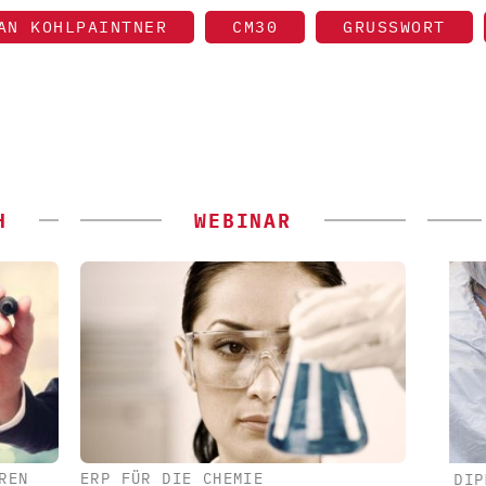
AN KOHLPAINTNER
CM30
GRUSSWORT
H
WEBINAR
REN
ERP FÜR DIE CHEMIE
H / JMP
FETTE COMPACTING GMBH
DIPL.