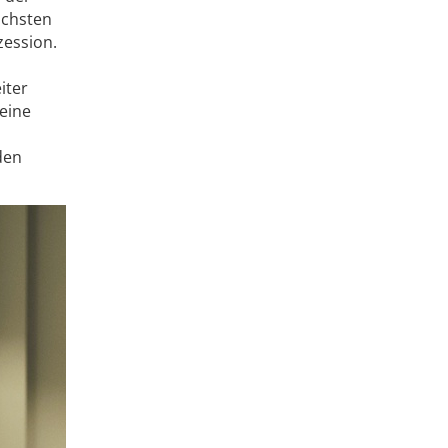
ächsten
zession.
iter
 eine
den