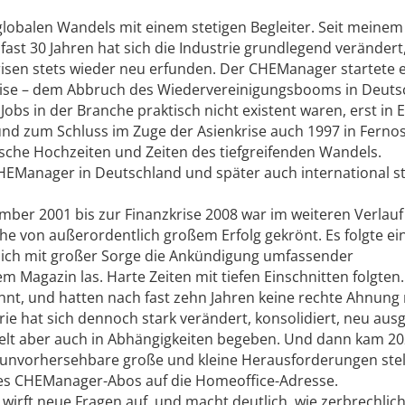
globalen Wandels mit einem stetigen Begleiter. Seit meinem 
fast 30 Jahren hat sich die Industrie grundlegend verändert
isen stets wieder neu erfunden. Der CHEManager startete e
 Krise – dem Abbruch des Wiedervereinigungsbooms in Deuts
 Jobs in der Branche praktisch nicht existent waren, erst in 
nd zum Schluss im Zuge der Asienkrise auch 1997 in Fernos
ische Hochzeiten und Zeiten des tiefgreifenden Wandels.
EManager in Deutschland und später auch international st
er 2001 bis zur Finanzkrise 2008 war im weiteren Verlauf
e von außerordentlich großem Erfolg gekrönt. Es folgte ein
n ich mit großer Sorge die Ankündigung umfassender
 Magazin las. Harte Zeiten mit tiefen Einschnitten folgten.
nt, und hatten nach fast zehn Jahren keine rechte Ahnung
trie hat sich dennoch stark verändert, konsolidiert, neu ausg
ckelt aber auch in Abhängigkeiten begeben. Und dann kam 20
ig unvorhersehbare große und kleine Herausforderungen stell
es ­CHEManager-Abos auf die Homeoffice-­Adresse.
e wirft neue Fragen auf, und macht deutlich, wie zerbrechlic