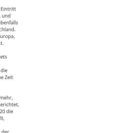
Eintritt
, und
benfalls
chland.
Europa,
t.
ets
 die
e Zeit
 mehr,
erichtet,
20 die
t,
h der