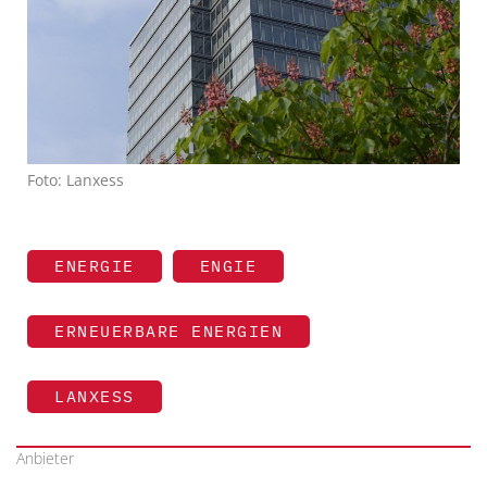
Foto: Lanxess
ENERGIE
ENGIE
ERNEUERBARE ENERGIEN
LANXESS
Anbieter