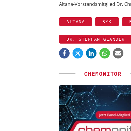
Altana-Vorstandsmitglied Dr. Ch
ALTANA
BYK
DR. STEPHAN GLANDER
CHEMONITOR