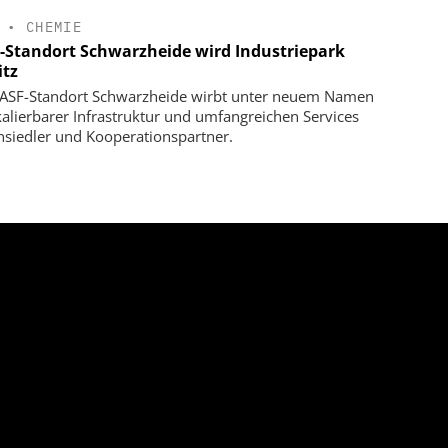
•
CHEMIE
-Standort Schwarzheide wird Industriepark
itz
ASF-Standort Schwarzheide wirbt unter neuem Namen
kalierbarer Infrastruktur und umfangreichen Services
siedler und Kooperationspartner.