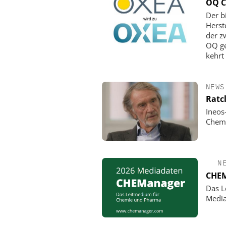
OQ C
Der b
Herst
der z
OQ ge
kehrt
NEWS
Ratc
Ineos
Chemi
N
CHEM
Das L
Media