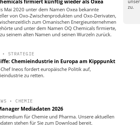
hemicals firmiert künftig wieder als Oxea
unse
zu.
is Mai 2020 unter dem Namen Oxea bekannte
eller von Oxo-Zwischenprodukten und Oxo-Derivaten,
wischenzeitlich zum Omanischen Energieunternehmen
hörte und unter dem Namen OQ Chemicals firmierte,
 zu seinem alten Namen und seinen Wurzeln zurück.
•
STRATEGIE
liffe: Chemieindustrie in Europa am Kipppunkt
-Chef Ineos fordert europäische Politik auf,
eindustrie zu retten.
EWS
•
CHEMIE
anager Mediadaten 2026
eitmedium für Chemie und Pharma. Unsere aktuellen
daten stehen für Sie zum Download bereit.