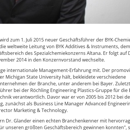
 wird zum 1. Juli 2015 neuer Geschäftsführer der BYK-Chemi
ie weltweite Leitung von BYK Additives & Instruments, de
tsbereich des Spezialchemiekonzerns Altana. Er folgt auf 
vember 2014 in den Konzernvorstand wechselte.
rige internationale Management-Erfahrung mit. Der promovi
r Michigan State University hält, bekleidete verschiedene
nternehmen der Branche, unter anderem bei Bayer. Zuletzt
führer bei der Röchling Engineering Plastics-Gruppe für die
hnik verantwortlich. Davor war er von 2005 bis 2012 bei de
ig, zunächst als Business Line Manager Advanced Engineeri
irector Marketing & Technology.
errn Dr. Glander einen echten Branchenkenner mit hervorra
r unseren größten Geschäftsbereich gewinnen konnten", 