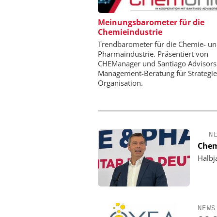
ZEPPELIN SYSTEMS
Meinungsbarometer für die
Chemieindustrie
Sichere und hocheff
Produktion von Batte
Trendbarometer für die Chemie- u
Pharmaindustrie. Präsentiert von
CHEManager und Santiago Advisors
Management-Beratung für Strategi
Organisation.
N
Chem
Halbj
NEWS