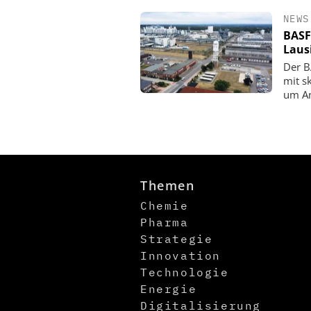
NEWS
BASF
Laus
Der B
mit s
um An
Themen
Chemie
Pharma
Strategie
Innovation
Technologie
Energie
Digitalisierung