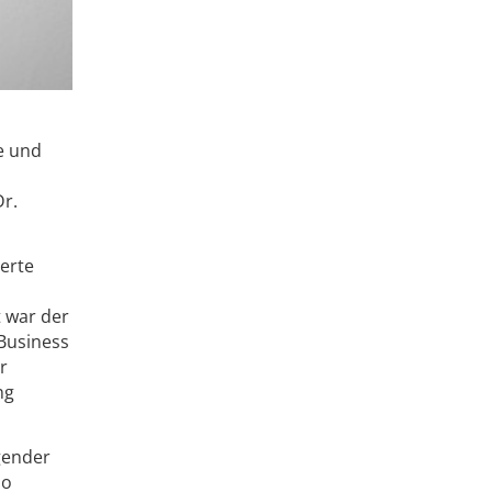
e und
m
Dr.
erte
 war der
 Business
r
ng
gender
so