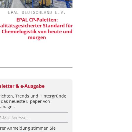
EPAL DEUTSCHLAND E.V.
FETTE COMPACTING
EPAL CP-Paletten:
Kleine Probe, große
ätsgesicherter Standard für die
emielogistik von heute und
morgen
letter & e-Ausgabe
ichten, Trends und Hintergründe
 das neueste E-paper von
anager.
hrer Anmeldung stimmen Sie