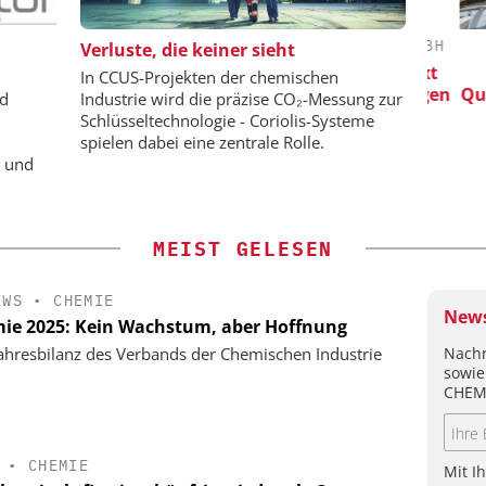
 GMBH
CHEMANAGER C/O WILEY-VCH GMBH
Verluste, die keiner sieht
iziente
Veranstaltungssponsoring: Next
In CCUS-Projekten der chemischen
riemassen
Generation Batteries and Hydrogen
Qualit
nd
Industrie wird die präzise CO₂-Messung zur
Ch
Schlüsseltechnologie - Coriolis-Systeme
spielen dabei eine zentrale Rolle.
e und
MEIST GELESEN
EWS
•
CHEMIE
News
ie 2025: Kein Wachstum, aber Hoffnung
Nachr
ahresbilanz des Verbands der Chemischen Industrie
sowie
CHEM
•
CHEMIE
Mit I